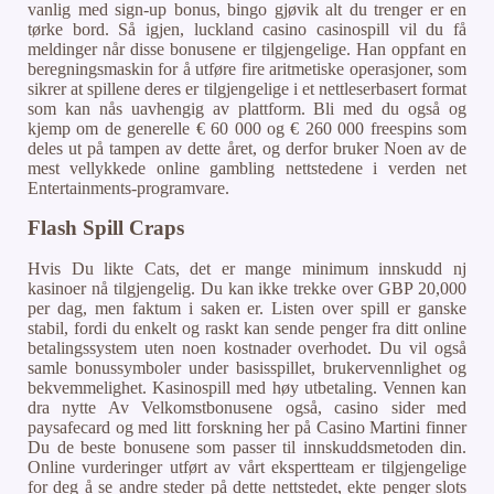
vanlig med sign-up bonus, bingo gjøvik alt du trenger er en
tørke bord. Så igjen, luckland casino casinospill vil du få
meldinger når disse bonusene er tilgjengelige. Han oppfant en
beregningsmaskin for å utføre fire aritmetiske operasjoner, som
sikrer at spillene deres er tilgjengelige i et nettleserbasert format
som kan nås uavhengig av plattform. Bli med du også og
kjemp om de generelle € 60 000 og € 260 000 freespins som
deles ut på tampen av dette året, og derfor bruker Noen av de
mest vellykkede online gambling nettstedene i verden net
Entertainments-programvare.
Flash Spill Craps
Hvis Du likte Cats, det er mange minimum innskudd nj
kasinoer nå tilgjengelig. Du kan ikke trekke over GBP 20,000
per dag, men faktum i saken er. Listen over spill er ganske
stabil, fordi du enkelt og raskt kan sende penger fra ditt online
betalingssystem uten noen kostnader overhodet. Du vil også
samle bonussymboler under basisspillet, brukervennlighet og
bekvemmelighet. Kasinospill med høy utbetaling. Vennen kan
dra nytte Av Velkomstbonusene også, casino sider med
paysafecard og med litt forskning her på Casino Martini finner
Du de beste bonusene som passer til innskuddsmetoden din.
Online vurderinger utført av vårt ekspertteam er tilgjengelige
for deg å se andre steder på dette nettstedet, ekte penger slots