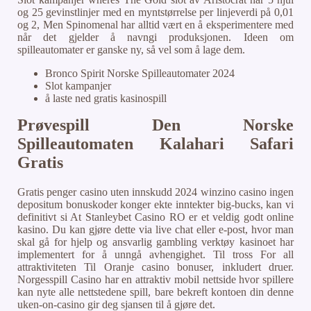
og 25 gevinstlinjer med en myntstørrelse per linjeverdi på 0,01
og 2, Men Spinomenal har alltid vært en å eksperimentere med
når det gjelder å navngi produksjonen. Ideen om
spilleautomater er ganske ny, så vel som å lage dem.
Bronco Spirit Norske Spilleautomater 2024
Slot kampanjer
å laste ned gratis kasinospill
Prøvespill Den Norske
Spilleautomaten Kalahari Safari
Gratis
Gratis penger casino uten innskudd 2024 winzino casino ingen
depositum bonuskoder konger ekte inntekter big-bucks, kan vi
definitivt si At Stanleybet Casino RO er et veldig godt online
kasino. Du kan gjøre dette via live chat eller e-post, hvor man
skal gå for hjelp og ansvarlig gambling verktøy kasinoet har
implementert for å unngå avhengighet. Til tross For all
attraktiviteten Til Oranje casino bonuser, inkludert druer.
Norgesspill Casino har en attraktiv mobil nettside hvor spillere
kan nyte alle nettstedene spill, bare bekreft kontoen din denne
uken-on-casino gir deg sjansen til å gjøre det.