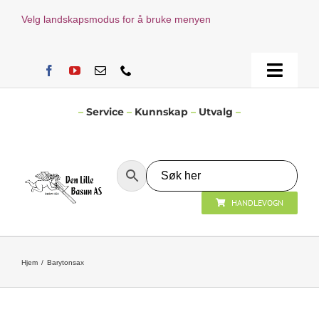
Skip
Velg landskapsmodus for å bruke menyen
to
content
Toggle
Naviga
Hjem
–
Service
–
Kunnskap
–
Utvalg
–
Verksted
HANDLEVOGN
Nyheter
Åpningstider
Hjem
Barytonsax
Kontakt Oss