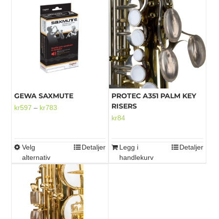
Mikrofoner
GEWA SAXMUTE
PROTEC A351 PALM KEY
RISERS
Prisområde:
kr
597
–
kr
783
kr
84
kr597
til
kr783
Velg
Detaljer
Legg i
Detaljer
Dette
alternativ
handlekurv
produktet
har
flere
varianter.
Alternativene