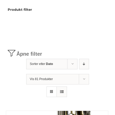
Produkt filter
Tilbudstorg
Til dirigenten
Instrumenter og tilbehør
Åpne filter
Bager/ etuier
Sorter etter
Dato
Noter
Vis 81 Produkter
Stativer og lys
Diverse tilbehør