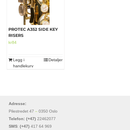
kan
velges
på
produktsiden
PROTEC A352 SIDE KEY
RISERS
kr
84
Legg i
Detaljer
handlekurv
Adresse:
Pilestredet 47
–
0350 Oslo
Telefon: (+47)
22462077
SMS
:
(+47)
417 64 969