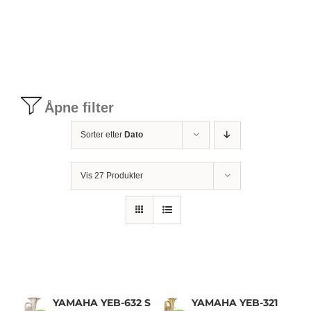
Tilbudstorg
Til dirigenten
Åpne filter
Instrumenter og tilbehør
Sorter etter
Dato
Bager/ etuier
Vis 27 Produkter
Noter
Stativer og lys
Diverse tilbehør
YAMAHA YEB-632 S
YAMAHA YEB-321