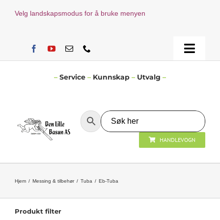
Skip
Velg landskapsmodus for å bruke menyen
to
content
Toggle
Naviga
Hjem
–
Service
–
Kunnskap
–
Utvalg
–
Verksted
HANDLEVOGN
Nyheter
Åpningstider
Hjem
Messing & tilbehør
Tuba
Eb-Tuba
Kontakt Oss
Produkt filter