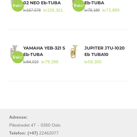
02 NEO Eb-TUBA
Eb-TUBA
Fri frakt!
Fri frakt!
Opprinnelig
Nåværende
Opprinnelig
Nåværen
kr
158,361
kr
73,889
kr
167,578
kr
78,189
Mikrofoner
pris
pris
pris
pris
var:
er:
var:
er:
kr167,578.
kr158,361.
kr78,189.
kr73,889
YAMAHA YEB-321 S
JUPITER JTU-1020
Eb-TUBA
Eb TUBA10
Fri frakt!
Opprinnelig
Nåværende
kr
79,398
kr
58,300
kr
84,019
pris
pris
var:
er:
kr84,019.
kr79,398.
Adresse:
Pilestredet 47
–
0350 Oslo
Telefon: (+47)
22462077