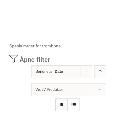
Tilbudstorg
Til dirigenten
Spesialmuter for trombone.
Instrumenter og tilbehør
Åpne filter
Sorter etter
Dato
Bager/ etuier
Vis 27 Produkter
Noter
Stativer og lys
Diverse tilbehør