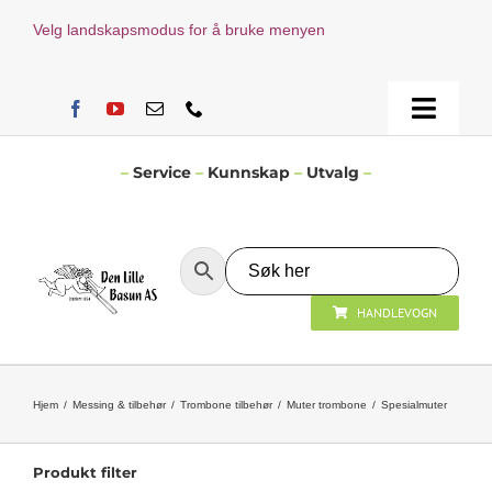
Skip
Velg landskapsmodus for å bruke menyen
to
content
Toggle
Naviga
Hjem
–
Service
–
Kunnskap
–
Utvalg
–
Verksted
HANDLEVOGN
Nyheter
Åpningstider
Hjem
Messing & tilbehør
Trombone tilbehør
Muter trombone
Spesialmuter
Kontakt Oss
Produkt filter