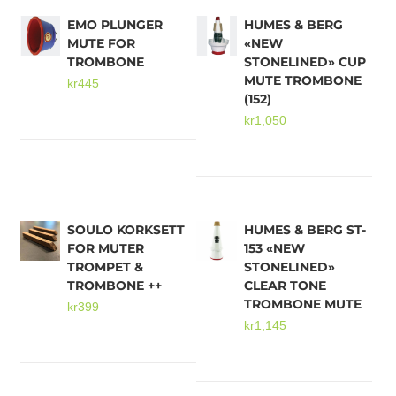
EMO PLUNGER
HUMES & BERG
MUTE FOR
«NEW
Mikrofoner
TROMBONE
STONELINED» CUP
MUTE TROMBONE
kr
445
(152)
kr
1,050
SOULO KORKSETT
HUMES & BERG ST-
FOR MUTER
153 «NEW
TROMPET &
STONELINED»
TROMBONE ++
CLEAR TONE
TROMBONE MUTE
kr
399
kr
1,145