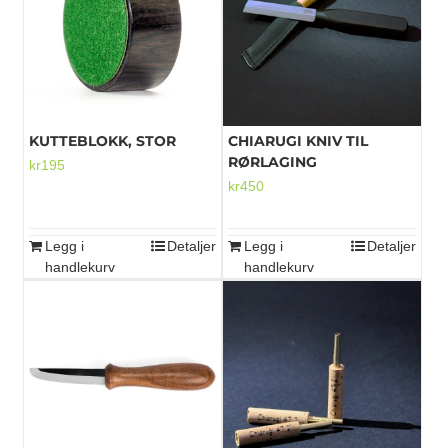
Mikrofoner
KUTTEBLOKK, STOR
CHIARUGI KNIV TIL
RØRLAGING
kr
195
kr
450
Legg i
Detaljer
Legg i
Detaljer
handlekurv
handlekurv