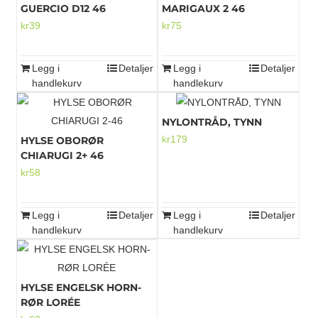
GUERCIO D12 46
MARIGAUX 2 46
kr
39
kr
75
Legg i
Detaljer
Legg i
Detaljer
handlekurv
handlekurv
NYLONTRÅD, TYNN
kr
179
HYLSE OBORØR
CHIARUGI 2+ 46
kr
58
Legg i
Detaljer
Legg i
Detaljer
handlekurv
handlekurv
HYLSE ENGELSK HORN-
RØR LORÉE