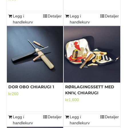
Legg i
Detaljer
Legg i
Detaljer
handlekurv
handlekurv
DOR OBO CHIARUGI 1
RØRLAGINGSSETT MED
KNIV, CHIARUGI
kr
260
kr
1,600
Legg i
Detaljer
Legg i
Detaljer
handlekurv
handlekurv