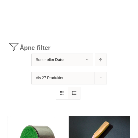
Tilbudstorg
Til dirigenten
Åpne filter
Instrumenter og tilbehør
Sorter etter
Dato
Bager/ etuier
Vis 27 Produkter
Noter
Stativer og lys
Diverse tilbehør