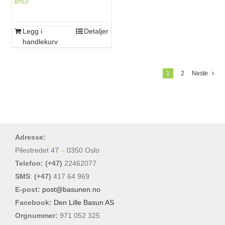
kr
63
Legg i
Detaljer
handlekurv
1
2
Neste
Adresse:
Pilestredet 47
–
0350 Oslo
Telefon: (+47)
22462077
SMS
:
(+47)
417 64 969
E-post:
post@basunen.no
Facebook:
Den Lille Basun AS
Orgnummer:
971 052 325