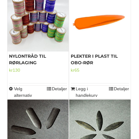
flere
flere
varianter.
varianter.
Alternativene
Alternativene
kan
kan
velges
velges
på
på
produktsiden
produktsiden
NYLONTRÅD TIL
PLEKTER I PLAST TIL
RØRLAGING
OBO-RØR
kr
130
kr
65
Velg
Detaljer
Legg i
Detaljer
Dette
alternativ
handlekurv
produktet
har
flere
varianter.
Alternativene
kan