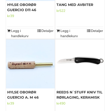
HYLSE OBORØR
TANG MED AVBITER
GUERCIO D11 46
kr
522
kr
39
Legg i
Detaljer
Legg i
Detaljer
handlekurv
handlekurv
HYLSE OBORØR
REEDS N`STUFF KNIV TIL
GUERCIO A. M 46
RØRLAGING, KERAMISK
kr
39
kr
490