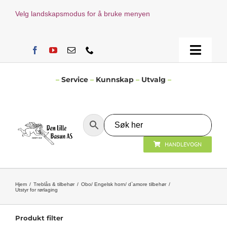
Skip
Velg landskapsmodus for å bruke menyen
to
content
Toggle
Naviga
Hjem
–
Service
–
Kunnskap
–
Utvalg
–
Verksted
HANDLEVOGN
Nyheter
Åpningstider
Hjem
Treblås & tilbehør
Obo/ Engelsk horn/ d`amore tilbehør
Utstyr for rørlaging
Kontakt Oss
Produkt filter