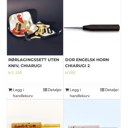
RØRLAGINGSSETT UTEN
DOR ENGELSK HORN
KNIV, CHIARUGI
CHIARUGI 2
kr
1,150
kr
260
Legg i
Detaljer
Legg i
Detaljer
handlekurv
handlekurv