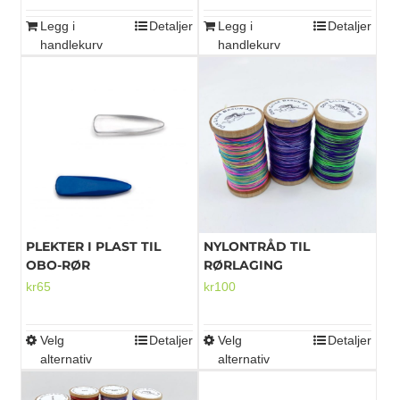
Legg i
Detaljer
Legg i
Detaljer
handlekurv
handlekurv
PLEKTER I PLAST TIL
NYLONTRÅD TIL
OBO-RØR
RØRLAGING
kr
65
kr
100
Velg
Detaljer
Velg
Detaljer
Dette
Dette
alternativ
alternativ
produktet
produktet
har
har