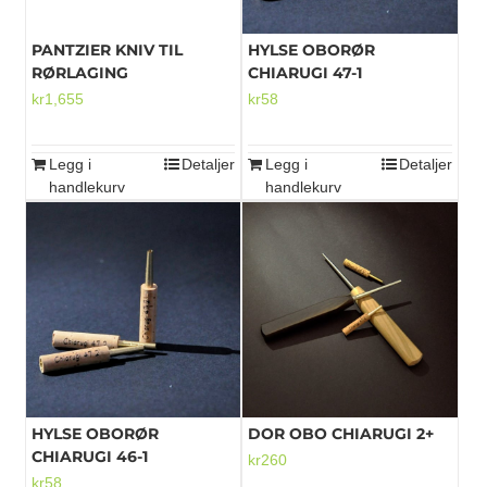
PANTZIER KNIV TIL
HYLSE OBORØR
RØRLAGING
CHIARUGI 47-1
kr
1,655
kr
58
Legg i
Detaljer
Legg i
Detaljer
handlekurv
handlekurv
HYLSE OBORØR
DOR OBO CHIARUGI 2+
CHIARUGI 46-1
kr
260
kr
58