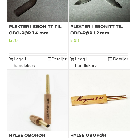
velges
på
produktsiden
PLEKTER I EBONITT TIL
PLEKTER I EBONITT TIL
OBO-RØR 1.4 mm
OBO-RØR 1.2 mm
kr
70
kr
98
Legg i
Detaljer
Legg i
Detaljer
handlekurv
handlekurv
HYLSE OBORØR
HYLSE OBORØR