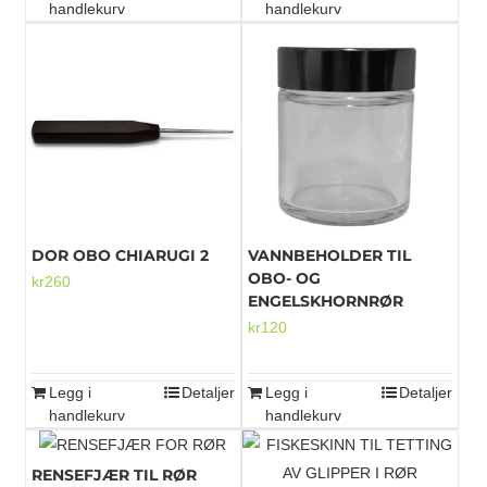
handlekurv
handlekurv
DOR OBO CHIARUGI 2
VANNBEHOLDER TIL
OBO- OG
kr
260
ENGELSKHORNRØR
kr
120
Legg i
Detaljer
Legg i
Detaljer
handlekurv
handlekurv
RENSEFJÆR TIL RØR