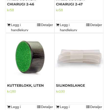
CHIARUGI 2-46
CHIARUGI 2-47
kr
58
kr
58
Mikrofoner
Legg i
Detaljer
Legg i
Detaljer
handlekurv
handlekurv
KUTTEBLOKK, LITEN
SILIKONSLANGE
kr
180
kr
100
Legg i
Detaljer
Legg i
Detaljer