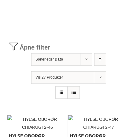
Tilbudstorg
Til dirigenten
Åpne filter
Instrumenter og tilbehør
Sorter etter
Dato
Bager/ etuier
Vis 27 Produkter
Noter
Stativer og lys
Diverse tilbehør
HYLSE OBORØR
HYLSE OBORØR