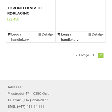
TORONTO KNIV TIL
RØRLAGING
kr
1,450
Legg i
Detaljer
Legg i
Detaljer
handlekurv
handlekurv
Forrige
1
2
Adresse:
Pilestredet 47
–
0350 Oslo
Telefon: (+47)
22462077
SMS
:
(+47)
417 64 969