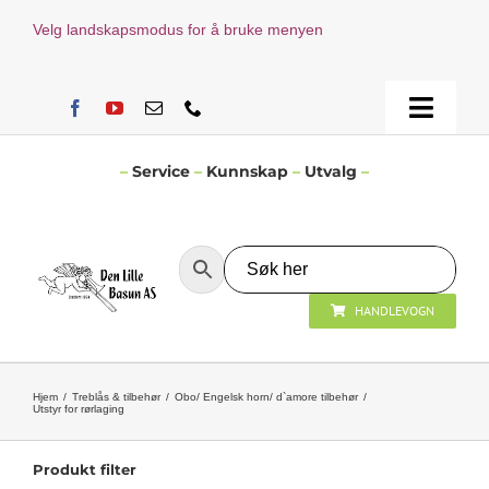
Skip
Velg landskapsmodus for å bruke menyen
to
content
Toggle
Naviga
Hjem
–
Service
–
Kunnskap
–
Utvalg
–
Verksted
HANDLEVOGN
Nyheter
Åpningstider
Hjem
Treblås & tilbehør
Obo/ Engelsk horn/ d`amore tilbehør
Utstyr for rørlaging
Kontakt Oss
Produkt filter