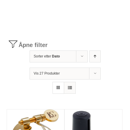
Tilbudstorg
Til dirigenten
Åpne filter
Instrumenter og tilbehør
Sorter etter
Dato
Bager/ etuier
Vis 27 Produkter
Noter
Stativer og lys
Diverse tilbehør