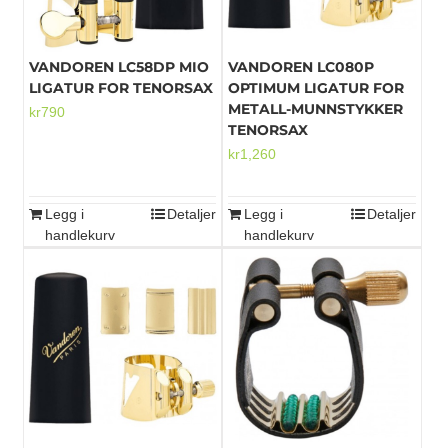
VANDOREN LC58DP MIO
VANDOREN LC080P
LIGATUR FOR TENORSAX
OPTIMUM LIGATUR FOR
METALL-MUNNSTYKKER
kr
790
TENORSAX
kr
1,260
Legg i
Detaljer
Legg i
Detaljer
handlekurv
handlekurv