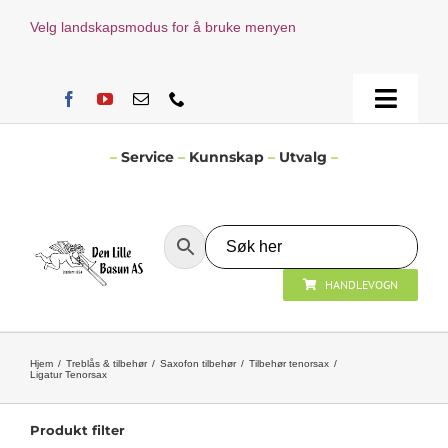
Skip
Velg landskapsmodus for å bruke menyen
to
content
Toggle
Naviga
Hjem
–
Service
–
Kunnskap
–
Utvalg
–
Verksted
HANDLEVOGN
Nyheter
Åpningstider
Hjem
Treblås & tilbehør
Saxofon tilbehør
Tilbehør tenorsax
Ligatur Tenorsax
Kontakt Oss
Produkt filter