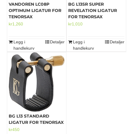
VANDOREN LC08P
BG L13SR SUPER
OPTIMUM LIGATUR FOR
REVELATION LIGATUR
TENORSAX
FOR TENORSAX
kr
1,260
kr
1,010
Legg i
Detaljer
Legg i
Detaljer
handlekurv
handlekurv
BG L13 STANDARD
LIGATUR FOR TENORSAX
kr
450