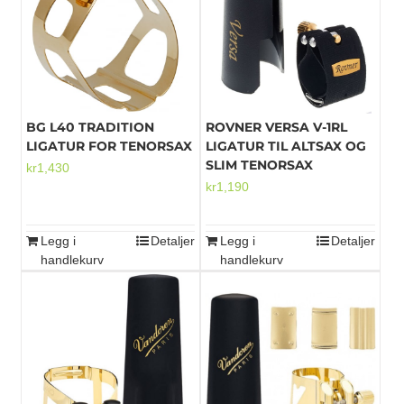
Mikrofoner
BG L40 TRADITION
ROVNER VERSA V-1RL
LIGATUR FOR TENORSAX
LIGATUR TIL ALTSAX OG
SLIM TENORSAX
kr
1,430
kr
1,190
Legg i
Detaljer
Legg i
Detaljer
handlekurv
handlekurv