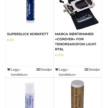
Mikrofoner
SUPERSLICK KORKFETT
MARCA RØRTRIMMER
«CORDIER» FOR
kr
45
TENORSAXOFON LIGHT
RT6L
kr
705
Legg i
Detaljer
Legg i
Detaljer
handlekurv
handlekurv