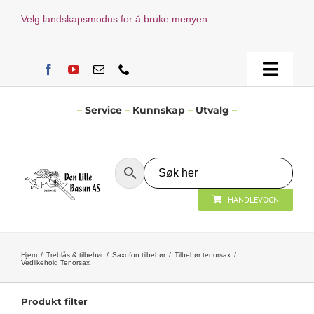
Skip
Velg landskapsmodus for å bruke menyen
to
content
Toggle
Naviga
Hjem
–
Service
–
Kunnskap
–
Utvalg
–
Verksted
HANDLEVOGN
Nyheter
Åpningstider
Hjem
Treblås & tilbehør
Saxofon tilbehør
Tilbehør tenorsax
Vedlikehold Tenorsax
Kontakt Oss
Produkt filter