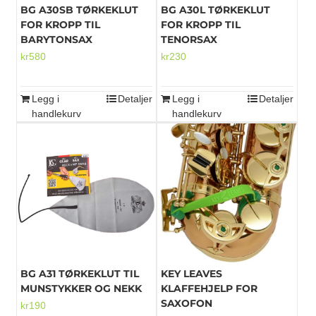
BG A30SB TØRKEKLUT
BG A30L TØRKEKLUT
FOR KROPP TIL
FOR KROPP TIL
BARYTONSAX
TENORSAX
kr
580
kr
230
Legg i
Detaljer
Legg i
Detaljer
handlekurv
handlekurv
BG A31 TØRKEKLUT TIL
KEY LEAVES
MUNSTYKKER OG NEKK
KLAFFEHJELP FOR
SAXOFON
kr
190