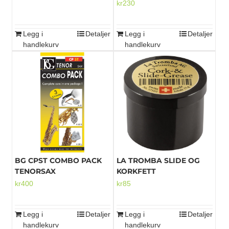
kr
230
Legg i
Detaljer
Legg i
Detaljer
handlekurv
handlekurv
BG CPST COMBO PACK
LA TROMBA SLIDE OG
TENORSAX
KORKFETT
kr
400
kr
85
Legg i
Detaljer
Legg i
Detaljer
handlekurv
handlekurv