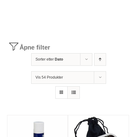
Tilbudstorg
Til dirigenten
Åpne filter
Instrumenter og tilbehør
Sorter etter
Dato
Bager/ etuier
Vis 54 Produkter
Noter
Stativer og lys
Diverse tilbehør