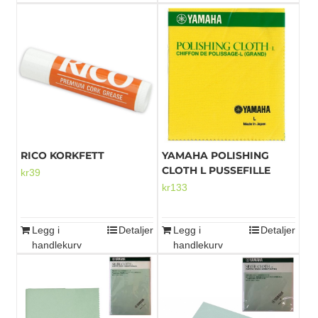
RICO KORKFETT
YAMAHA POLISHING
CLOTH L PUSSEFILLE
kr
39
kr
133
Legg i
Detaljer
Legg i
Detaljer
handlekurv
handlekurv