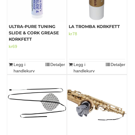
ULTRA-PURE TUNING
LA TROMBA KORKFETT
SLIDE & CORK GREASE
kr
78
KORKFETT
kr
69
Legg i
Detaljer
Legg i
Detaljer
handlekurv
handlekurv