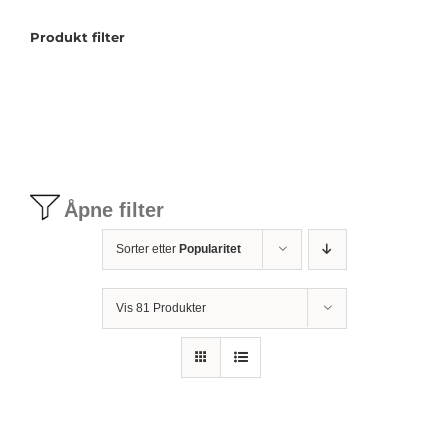
Produkt filter
Tilbudstorg
Til dirigenten
Instrumenter og tilbehør
Åpne filter
Bager/ etuier
Sorter etter
Popularitet
Noter
Vis 81 Produkter
Stativer og lys
Diverse tilbehør