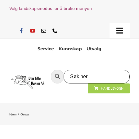
Skip
Velg landskapsmodus for å bruke menyen
to
content
Toggle
Naviga
Hjem
–
Service
–
Kunnskap
–
Utvalg
–
Verksted
HANDLEVOGN
Nyheter
Åpningstider
Hjem
Gewa
Kontakt Oss