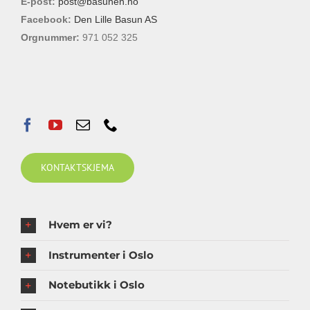
E-post:
post@basunen.no
Facebook:
Den Lille Basun AS
Orgnummer:
971 052 325
KONTAKTSKJEMA
Hvem er vi?
Instrumenter i Oslo
Notebutikk i Oslo