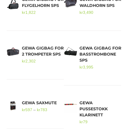
FLYGELHORN SPS
WALDHORN SPS
kr
1,822
kr
3,490
GEWA GIGBAG FOR
GEWA GIGBAG FOR
2 TROMPETER SPS
BASSTROMBONE
SPS
kr
2,302
kr
3,995
GEWA SAXMUTE
GEWA
PUSSESTOKK
Prisområde:
kr
597
–
kr
783
KLARINETT
kr597
kr
79
til