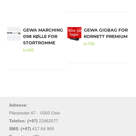
kr783
GEWA MARCHING
GEWA GIGBAG FOR
Ikke på
lager.
098 KØLLE FOR
KORNETT PREMIUM
STORTROMME
kr
790
kr
495
Adresse:
Pilestredet 47
–
0350 Oslo
Telefon: (+47)
22462077
SMS
:
(+47)
417 64 969