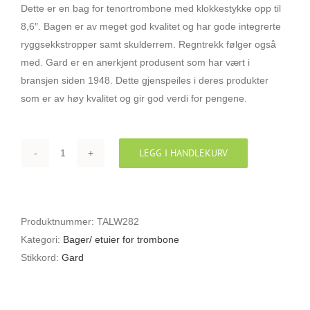
Dette er en bag for tenortrombone med klokkestykke opp til
8,6″. Bagen er av meget god kvalitet og har gode integrerte
ryggsekkstropper samt skulderrem. Regntrekk følger også
med. Gard er en anerkjent produsent som har vært i
bransjen siden 1948. Dette gjenspeiles i deres produkter
som er av høy kvalitet og gir god verdi for pengene.
LEGG I HANDLEKURV
GARD
21-
ESK
ELITE
Produktnummer:
TALW282
GIGBAG
Kategori:
Bager/ etuier for trombone
FOR
Stikkord:
Gard
TENORTROMBONE
(
8,5"