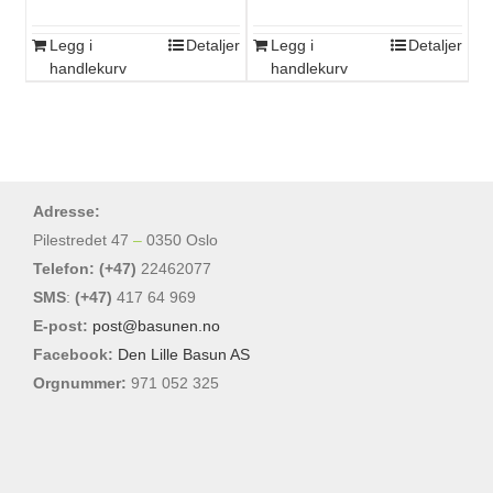
Legg i
Detaljer
Legg i
Detaljer
handlekurv
handlekurv
Adresse:
Pilestredet 47
–
0350 Oslo
Telefon: (+47)
22462077
SMS
:
(+47)
417 64 969
E-post:
post@basunen.no
Facebook:
Den Lille Basun AS
Orgnummer:
971 052 325