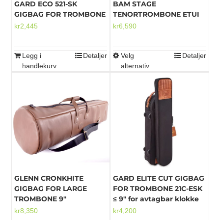
GARD ECO 521-SK
BAM STAGE
GIGBAG FOR TROMBONE
TENORTROMBONE ETUI
kr
2,445
kr
6,590
Legg i
Detaljer
Velg
Detaljer
Dette
handlekurv
alternativ
produktet
har
flere
varianter.
Alternativene
kan
velges
på
produktsiden
GLENN CRONKHITE
GARD ELITE CUT GIGBAG
GIGBAG FOR LARGE
FOR TROMBONE 21C-ESK
TROMBONE 9″
≤ 9″ for avtagbar klokke
kr
8,350
kr
4,200