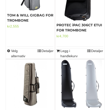
TOM & WILL GIGBAG FOR
TROMBONE
PROTEC iPAC 306CT ETUI
kr
2,555
FOR TROMBONE
kr
4,700
Velg
Detaljer
Legg i
Detaljer
Dette
alternativ
handlekurv
produktet
har
flere
varianter.
Alternativene
kan
velges
på
produktsiden