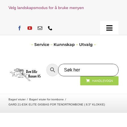
Skip
Velg landskapsmodus for å bruke menyen
to
content
Toggle
Naviga
Hjem
–
Service
–
Kunnskap
–
Utvalg
–
Verksted
HANDLEVOGN
Nyheter
Bager/ etuier
Bager/ etuier for trombone
Åpningstider
GARD 21-ESK ELITE GIGBAG FOR TENORTROMBONE ( 8,5″ KLOKKE)
Kontakt Oss