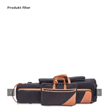
Produkt filter
Tilbudstorg
Til dirigenten
Instrumenter og tilbehør
Bager/ etuier
Noter
Stativer og lys
Diverse tilbehør