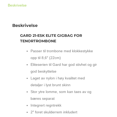
KLOKKE)
Beskrivelse
antall
Beskrivelse
GARD 21-ESK ELITE GIGBAG FOR
TENORTROMBONE
Passer til trombone med klokkestykke
opp til 8,6″ (22cm)
Eliteserien til Gard har god stivhet og gir
god beskyttelse
Laget av nylon i høy kvalitet med
detaljer i lyst brunt skinn
Stor ytre lomme, som kan taes av og
bæres separat
Integrert regntrekk
2″ foret skulderrem inkludert