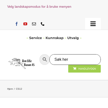
Skip
Velg landskapsmodus for å bruke menyen
to
content
Toggle
Naviga
Hjem
–
Service
–
Kunnskap
–
Utvalg
–
Verksted
HANDLEVOGN
Nyheter
Åpningstider
Hjem
CS12
Kontakt Oss