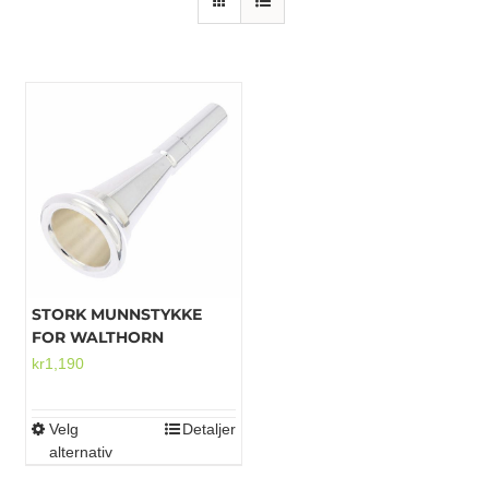
Mikrofoner
STORK MUNNSTYKKE
FOR WALTHORN
kr
1,190
Velg
Detaljer
Dette
alternativ
produktet
har