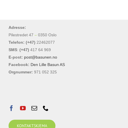
flere
varianter.
Alternativene
Adresse:
kan
Pilestredet 47
–
0350 Oslo
velges
Telefon: (+47)
22462077
på
SMS
:
(+47)
417 64 969
produktsiden
E-post:
post@basunen.no
Facebook:
Den Lille Basun AS
Orgnummer:
971 052 325
KONTAKTSKJEMA