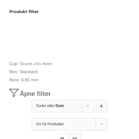
Produkt filter
Tilbudstorg
Til dirigenten
Instrumenter og tilbehør
Cup: Grunn «V»-form
Rim: Standard
Bager/ etuier
Bore: 4,80 mm
Åpne filter
Noter
Sorter etter
Dato
Stativer og lys
Vis 54 Produkter
Diverse tilbehør