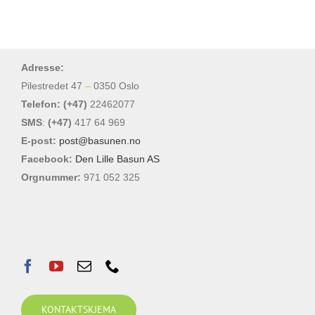
flere
varianter.
Alternativene
Adresse:
kan
Pilestredet 47
–
0350 Oslo
velges
Telefon: (+47)
22462077
på
SMS
:
(+47)
417 64 969
produktsiden
E-post:
post@basunen.no
Facebook:
Den Lille Basun AS
Orgnummer:
971 052 325
KONTAKTSKJEMA