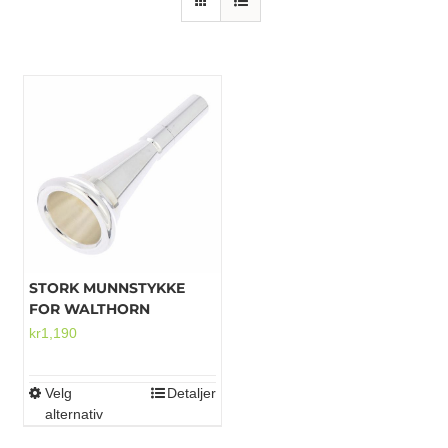
Mikrofoner
STORK MUNNSTYKKE
FOR WALTHORN
kr
1,190
Velg
Detaljer
Dette
alternativ
produktet
har