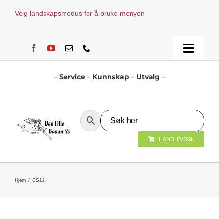
Skip
Velg landskapsmodus for å bruke menyen
to
content
Toggle
Naviga
Hjem
–
Service
–
Kunnskap
–
Utvalg
–
Verksted
HANDLEVOGN
Nyheter
Åpningstider
Hjem
CS12
Kontakt Oss