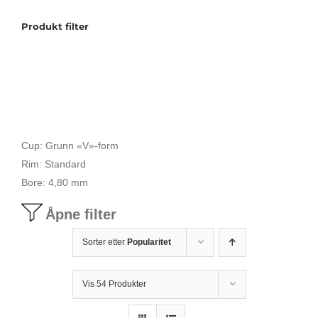
Produkt filter
Tilbudstorg
Til dirigenten
Instrumenter og tilbehør
Cup: Grunn «V»-form
Rim: Standard
Bager/ etuier
Bore: 4,80 mm
Åpne filter
Noter
Sorter etter
Popularitet
Stativer og lys
Vis 54 Produkter
Diverse tilbehør