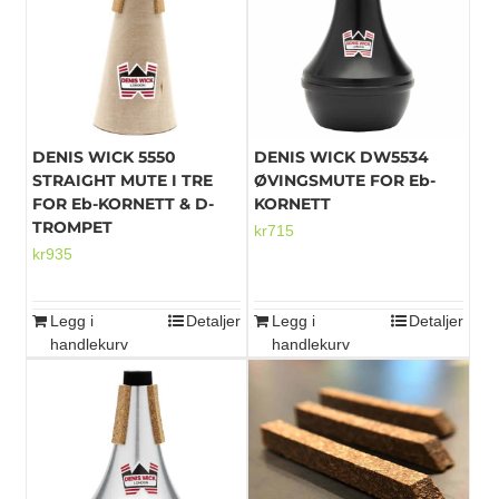
Mikrofoner
DENIS WICK 5550
DENIS WICK DW5534
STRAIGHT MUTE I TRE
ØVINGSMUTE FOR Eb-
FOR Eb-KORNETT & D-
KORNETT
TROMPET
kr
715
kr
935
Legg i
Detaljer
Legg i
Detaljer
handlekurv
handlekurv