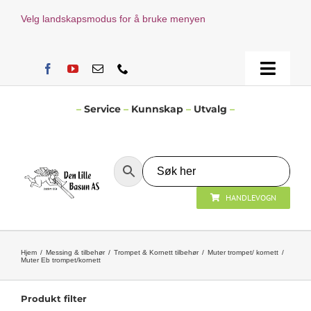
Skip
Velg landskapsmodus for å bruke menyen
to
content
Toggle
Naviga
Hjem
–
Service
–
Kunnskap
–
Utvalg
–
Verksted
HANDLEVOGN
Nyheter
Åpningstider
Hjem
Messing & tilbehør
Trompet & Kornett tilbehør
Muter trompet/ kornett
Muter Eb trompet/kornett
Kontakt Oss
Produkt filter