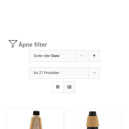
Tilbudstorg
Til dirigenten
Åpne filter
Instrumenter og tilbehør
Sorter etter
Dato
Bager/ etuier
Vis 27 Produkter
Noter
Stativer og lys
Diverse tilbehør