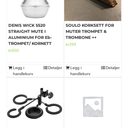
DENIS WICK 5520
SOULO KORKSETT FOR
STRAIGHT MUTE I
MUTER TROMPET &
ALUMINIUM FOR Eb-
TROMBONE ++
TROMPET/ KORNETT
kr
399
kr
650
Legg i
Detaljer
Legg i
Detaljer
handlekurv
handlekurv