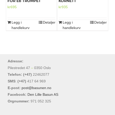
FOR Eb TROMPET
KORNETT
kr
695
kr
935
Legg i
Detaljer
Legg i
Detaljer
handlekurv
handlekurv
Adresse:
Pilestredet 47
–
0350 Oslo
Telefon: (+47)
22462077
SMS
:
(+47)
417 64 969
E-post:
post@basunen.no
Facebook:
Den Lille Basun AS
Orgnummer:
971 052 325