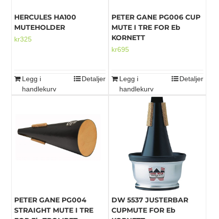
HERCULES HA100
PETER GANE PG006 CUP
MUTEHOLDER
MUTE I TRE FOR Eb
KORNETT
kr
325
kr
695
Legg i
Detaljer
Legg i
Detaljer
handlekurv
handlekurv
PETER GANE PG004
DW 5537 JUSTERBAR
STRAIGHT MUTE I TRE
CUPMUTE FOR Eb