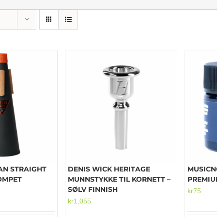
AN STRAIGHT
DENIS WICK HERITAGE
MUSICN
OMPET
MUNNSTYKKE TIL KORNETT –
PREMIU
SØLV FINNISH
kr
75
kr
1,055