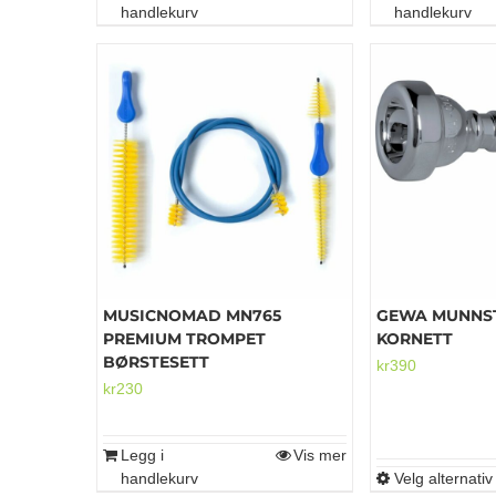
handlekurv
handlekurv
MUSICNOMAD MN765
GEWA MUNNST
PREMIUM TROMPET
KORNETT
BØRSTESETT
kr
390
kr
230
Legg i
Vis mer
handlekurv
Velg alternativ