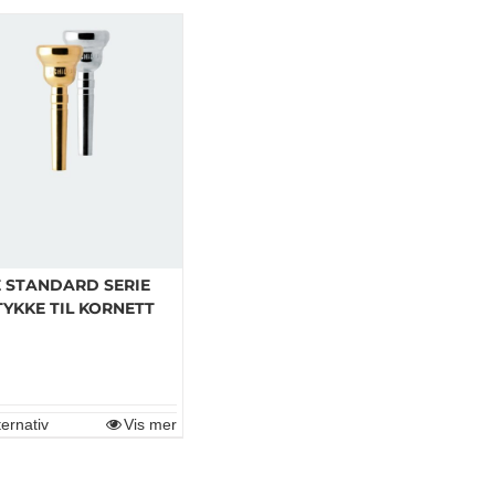
E STANDARD SERIE
YKKE TIL KORNETT
ternativ
Vis mer
Dette
produktet
har