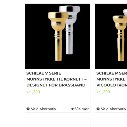
SCHILKE V SERIE
SCHILKE P SER
MUNNSTYKKE TIL KORNETT –
MUNNSTYKKE 
DESIGNET FOR BRASSBAND
PICOOLOTRO
kr
1,390
kr
1,390
Velg alternativ
Vis mer
Velg alternativ
Dette
produktet
har