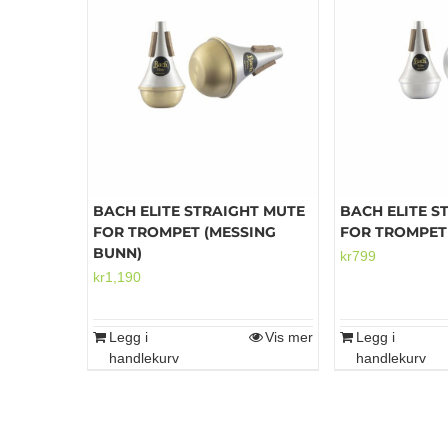
flere
varianter.
Alternativene
kan
velges
på
produktsiden
BACH ELITE STRAIGHT MUTE
BACH ELITE S
FOR TROMPET (MESSING
FOR TROMPET
BUNN)
kr
799
kr
1,190
Legg i
Vis mer
Legg i
handlekurv
handlekurv