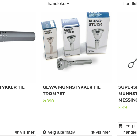
handlekurv
handle
YKKER TIL
GEWA MUNNSTYKKER TIL
SUPERS
TROMPET
MUNNST
MESSIN
kr
390
kr
49
Legg i
Vis mer
Velg alternativ
Vis mer
handle
Dette
Dette