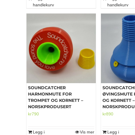
handlekurv
handlekurv
SOUNDCATCHER
SOUNDCATCH
HARMONMUTE FOR
ØVINGSMUTE 
TROMPET OG KORNETT –
OG KORNETT –
NORSKPRODUSERT
NORSKPRODU
kr
790
kr
890
Legg i
Vis mer
Legg i