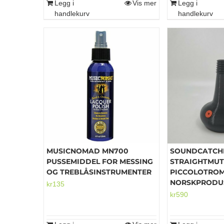
Legg i
Vis mer
Legg i
handlekurv
handlekurv
MUSICNOMAD MN700
SOUNDCATCH
PUSSEMIDDEL FOR MESSING
STRAIGHTMUT
OG TREBLÅSINSTRUMENTER
PICCOLOTROM
NORSKPRODU
kr
135
kr
590