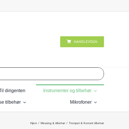
HANDLEVOGN
Til dirigenten
Instrumenter og tilbehør
se tilbehør
Mikrofoner
Hjem
Messing & tilbehør
Trompet & Kornett tilbehør