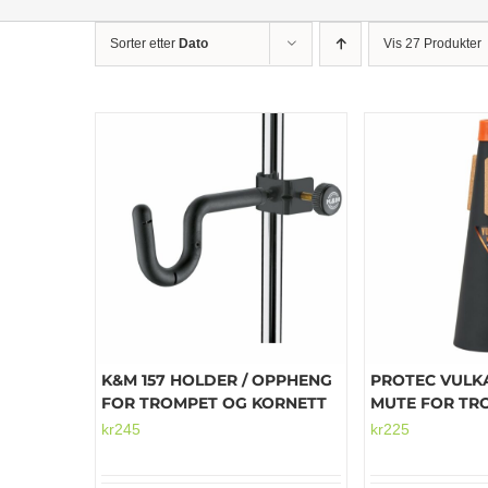
Sorter etter
Dato
Vis 27 Produkter
K&M 157 HOLDER / OPPHENG
PROTEC VULK
FOR TROMPET OG KORNETT
MUTE FOR TR
kr
245
kr
225