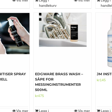
Vis mer
Legg i
Vis mer
Legg i
handlekurv
handle
ITISER SPRAY
EDGWARE BRASS WASH –
JM INS
IELL
SÅPE FOR
kr
145
MESSINGINSTRUMENTER
500ML
kr
475
Vis mer
Legg i
Vis mer
Legg i