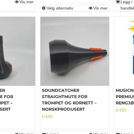
Vis mer
Legg i
Velg alternativ
Vis mer
handle
Dette
produktet
har
flere
varianter.
Alternativene
kan
velges
på
produktsiden
ER
SOUNDCATCHER
MUSIC
E FOR
STRAIGHTMUTE FOR
PREMIU
PET –
TROMPET OG KORNETT –
RENGJØ
SERT
NORSKPRODUSERT
kr
365
kr
590