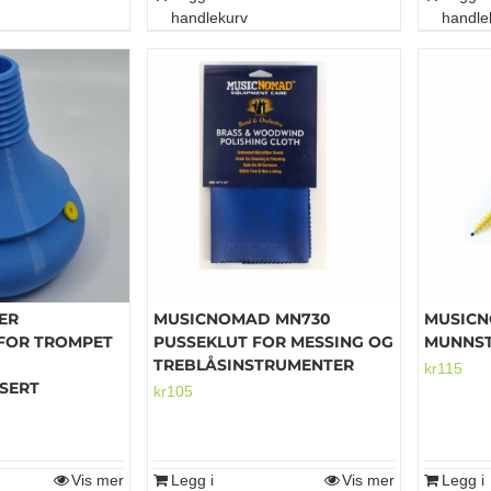
handlekurv
handle
ER
MUSICNOMAD MN730
MUSIC
FOR TROMPET
PUSSEKLUT FOR MESSING OG
MUNNST
TREBLÅSINSTRUMENTER
kr
115
SERT
kr
105
Vis mer
Legg i
Vis mer
Legg i