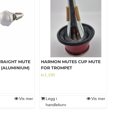
flere
flere
varianter.
varianter.
Alternativene
Alternativene
kan
kan
velges
velges
på
på
produktsiden
produktsiden
TRAIGHT MUTE
HARMON MUTES CUP MUTE
 (ALUMINIUM)
FOR TROMPET
kr
1,190
Vis mer
Legg i
Vis mer
handlekurv