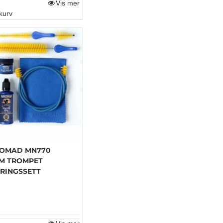
Vis mer
kurv
NOMAD MN770
M TROMPET
RINGSSETT