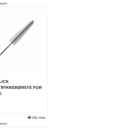
kurv
LICK
RYKKEBØRSTE FOR
G
Vis mer
kurv