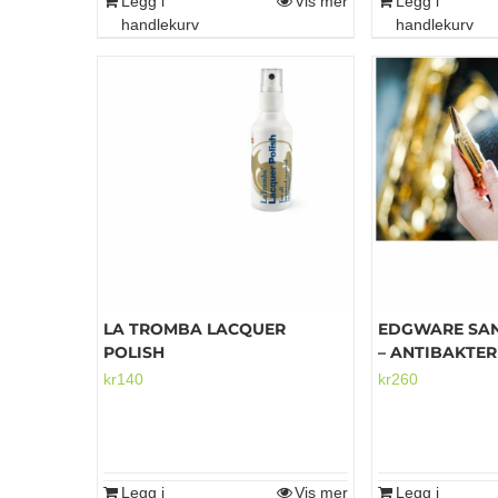
Legg i
Vis mer
Legg i
handlekurv
handlekurv
LA TROMBA LACQUER
EDGWARE SAN
POLISH
– ANTIBAKTER
kr
140
kr
260
Legg i
Vis mer
Legg i