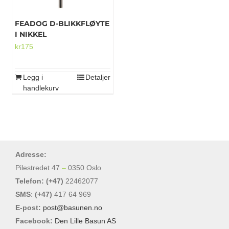
FEADOG D-BLIKKFLØYTE
I NIKKEL
kr
175
Legg i
Detaljer
handlekurv
Adresse:
Pilestredet 47
–
0350 Oslo
Telefon: (+47)
22462077
SMS
:
(+47)
417 64 969
E-post:
post@basunen.no
Facebook:
Den Lille Basun AS