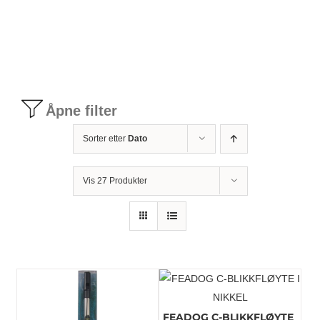
Tilbudstorg
Til dirigenten
Åpne filter
Instrumenter og tilbehør
Sorter etter
Dato
Bager/ etuier
Vis 27 Produkter
Noter
Stativer og lys
Diverse tilbehør
FEADOG C-BLIKKFLØYTE