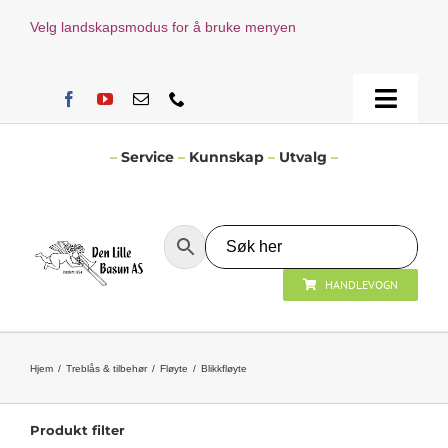
Skip
Velg landskapsmodus for å bruke menyen
to
content
Toggle
Naviga
Hjem
–
Service
–
Kunnskap
–
Utvalg
–
Verksted
HANDLEVOGN
Nyheter
Åpningstider
Hjem
Treblås & tilbehør
Fløyte
Blikkfløyte
Kontakt Oss
Produkt filter