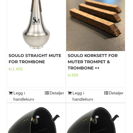
SOULO STRAIGHT MUTE
SOULO KORKSETT FOR
FOR TROMBONE
MUTER TROMPET &
TROMBONE ++
kr
1,405
kr
399
Legg i
Detaljer
Legg i
Detaljer
handlekurv
handlekurv