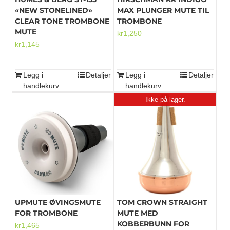
«NEW STONELINED»
MAX PLUNGER MUTE TIL
CLEAR TONE TROMBONE
TROMBONE
MUTE
kr
1,250
kr
1,145
Legg i
Detaljer
Legg i
Detaljer
handlekurv
handlekurv
Ikke på lager.
UPMUTE ØVINGSMUTE
TOM CROWN STRAIGHT
FOR TROMBONE
MUTE MED
KOBBERBUNN FOR
kr
1,465