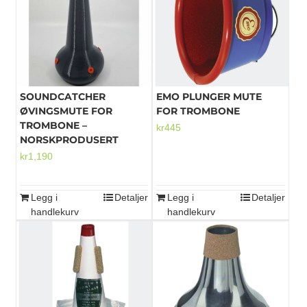
Mikrofoner
SOUNDCATCHER
EMO PLUNGER MUTE
ØVINGSMUTE FOR
FOR TROMBONE
TROMBONE –
kr
445
NORSKPRODUSERT
kr
1,190
Legg i
Detaljer
Legg i
Detaljer
handlekurv
handlekurv