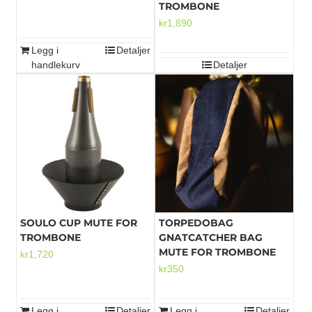
TROMBONE
kr
1,890
Legg i
Detaljer
handlekurv
Detaljer
SOULO CUP MUTE FOR
TORPEDOBAG
TROMBONE
GNATCATCHER BAG
MUTE FOR TROMBONE
kr
1,720
kr
350
Legg i
Detaljer
Legg i
Detaljer