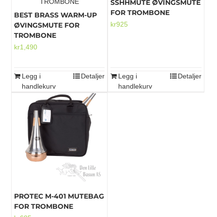
SSHHMUTE ØVINGSMUTE
varianter.
FOR TROMBONE
BEST BRASS WARM-UP
Alternativene
kr
925
ØVINGSMUTE FOR
kan
TROMBONE
velges
kr
1,490
på
produktsiden
Legg i
Detaljer
Legg i
Detaljer
handlekurv
handlekurv
PROTEC M-401 MUTEBAG
FOR TROMBONE