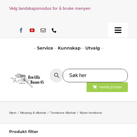
Skip
Velg landskapsmodus for å bruke menyen
to
content
Toggle
Naviga
Hjem
–
Service
–
Kunnskap
–
Utvalg
–
Verksted
HANDLEVOGN
Nyheter
Åpningstider
Hjem
Messing & tilbehør
Trombone tilbehør
Muter trombone
Kontakt Oss
Produkt filter