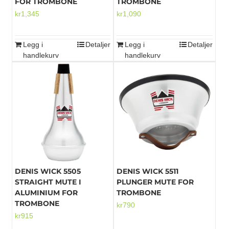
FOR TROMBONE
TROMBONE
kr
1,345
kr
1,090
Legg i
Detaljer
Legg i
Detaljer
handlekurv
handlekurv
DENIS WICK 5505
DENIS WICK 5511
STRAIGHT MUTE I
PLUNGER MUTE FOR
ALUMINIUM FOR
TROMBONE
TROMBONE
kr
790
kr
915