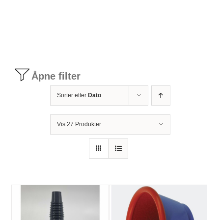
Tilbudstorg
Til dirigenten
Åpne filter
Instrumenter og tilbehør
Sorter etter
Dato
Bager/ etuier
Vis 27 Produkter
Noter
Stativer og lys
Diverse tilbehør