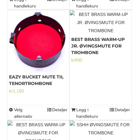
handlekurv
handlekurv
BEST BRASS WARM-UP
JR. ØVINGSMUTE FOR
TROMBONE
kr
895
EAZY BUCKET MUTE TIL
TENORTROMBONE
kr
1,160
Velg
Detaljer
Legg i
Detaljer
Dette
alternativ
handlekurv
produktet
har
flere