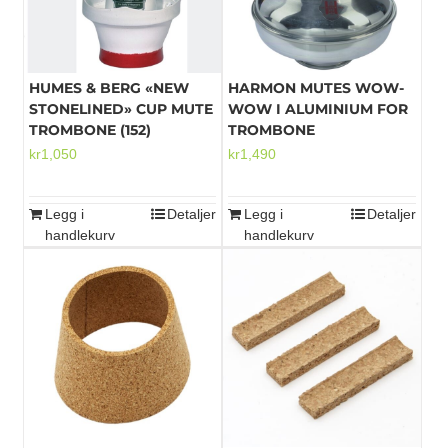
HUMES & BERG «NEW
HARMON MUTES WOW-
STONELINED» CUP MUTE
WOW I ALUMINIUM FOR
TROMBONE (152)
TROMBONE
kr
1,050
kr
1,490
Legg i
Detaljer
Legg i
Detaljer
handlekurv
handlekurv