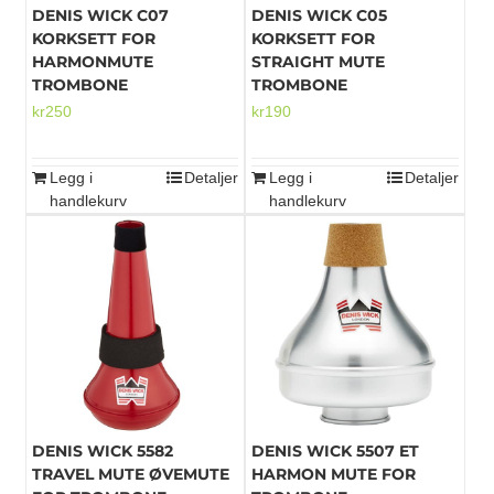
DENIS WICK C07
DENIS WICK C05
KORKSETT FOR
KORKSETT FOR
HARMONMUTE
STRAIGHT MUTE
TROMBONE
TROMBONE
kr
250
kr
190
Legg i
Detaljer
Legg i
Detaljer
handlekurv
handlekurv
DENIS WICK 5582
DENIS WICK 5507 ET
TRAVEL MUTE ØVEMUTE
HARMON MUTE FOR