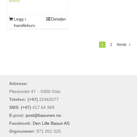
kr
685
Legg i
Detaljer
handlekurv
1
2
Neste
Adresse:
Pilestredet 47
–
0350 Oslo
Telefon: (+47)
22462077
SMS
:
(+47)
417 64 969
E-post:
post@basunen.no
Facebook:
Den Lille Basun AS
Orgnummer:
971 052 325