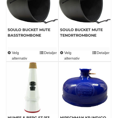
SOULO BUCKET MUTE
SOULO BUCKET MUTE
BASSTROMBONE
TENORTROMBONE
Velg
Detaljer
Velg
Detaljer
Dette
Dette
alternativ
alternativ
produktet
produktet
har
har
flere
flere
varianter.
varianter.
Alternativene
Alternativene
kan
kan
velges
velges
på
på
produktsiden
produktsiden
HUMES & BERG ST-153
HIRSCHMAN KR INDIGO