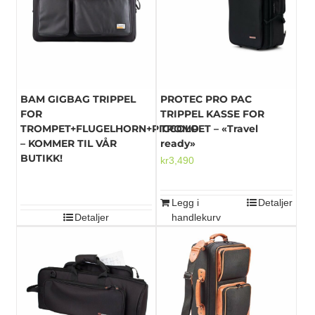
Mikrofoner
BAM GIGBAG TRIPPEL
PROTEC PRO PAC
FOR
TRIPPEL KASSE FOR
TROMPET+FLUGELHORN+PICCOLO.
TROMPET – «Travel
– KOMMER TIL VÅR
ready»
BUTIKK!
kr
3,490
Legg i
Detaljer
Detaljer
handlekurv