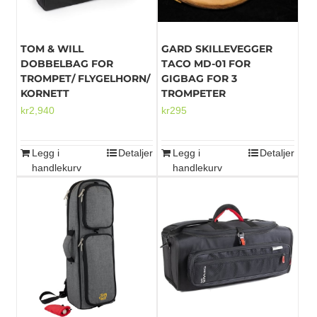
TOM & WILL
GARD SKILLEVEGGER
DOBBELBAG FOR
TACO MD-01 FOR
TROMPET/ FLYGELHORN/
GIGBAG FOR 3
KORNETT
TROMPETER
kr
2,940
kr
295
Legg i
Detaljer
Legg i
Detaljer
handlekurv
handlekurv