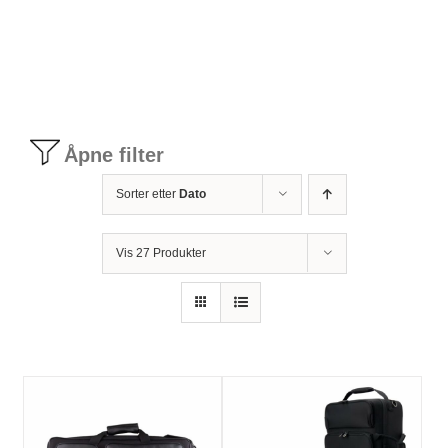
Tilbudstorg
Til dirigenten
Åpne filter
Instrumenter og tilbehør
Sorter etter
Dato
Bager/ etuier
Vis 27 Produkter
Noter
Stativer og lys
Diverse tilbehør