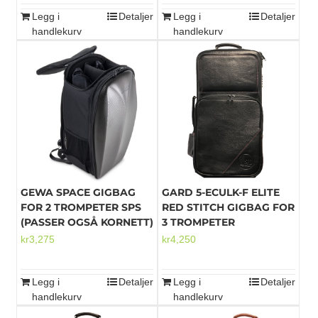
Legg i
Detaljer
Legg i
Detaljer
handlekurv
handlekurv
GEWA SPACE GIGBAG
GARD 5-ECULK-F ELITE
FOR 2 TROMPETER SPS
RED STITCH GIGBAG FOR
(PASSER OGSÅ KORNETT)
3 TROMPETER
kr
3,275
kr
4,250
Legg i
Detaljer
Legg i
Detaljer
handlekurv
handlekurv