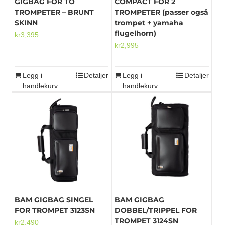
GIGBAG FOR TO
COMPACT FOR 2
TROMPETER – BRUNT
TROMPETER (passer også
SKINN
trompet + yamaha
flugelhorn)
kr
3,395
kr
2,995
Legg i
Detaljer
Legg i
Detaljer
handlekurv
handlekurv
BAM GIGBAG SINGEL
BAM GIGBAG
FOR TROMPET 3123SN
DOBBEL/TRIPPEL FOR
TROMPET 3124SN
kr
2,490