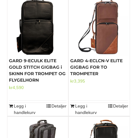
GARD 9-ECULK ELITE
GARD 4-ECLCN-V ELITE
GOLD STITCH GIGBAG i
GIGBAG FOR TO
SKINN FOR TROMPET OG
TROMPETER
FLYGELHORN
kr
3,395
kr
4,590
Legg i
Detaljer
Legg i
Detaljer
handlekurv
handlekurv