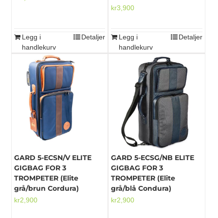
kr
3,900
Legg i
Detaljer
Legg i
Detaljer
handlekurv
handlekurv
GARD 5-ECSN/V ELITE
GARD 5-ECSG/NB ELITE
GIGBAG FOR 3
GIGBAG FOR 3
TROMPETER (Elite
TROMPETER (Elite
grå/brun Cordura)
grå/blå Condura)
kr
2,900
kr
2,900