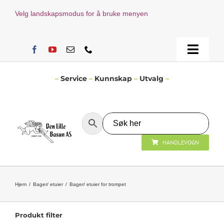
Skip
Velg landskapsmodus for å bruke menyen
to
content
Toggle
Naviga
Hjem
–
Service
–
Kunnskap
–
Utvalg
–
Verksted
HANDLEVOGN
Nyheter
Åpningstider
Hjem
Bager/ etuier
Bager/ etuier for trompet
Kontakt Oss
Produkt filter