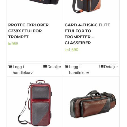
PROTEC EXPLORER
GARD 4-EHSK-C ELITE
C238X ETUI FOR
ETUI FOR TO
TROMPET
TROMPETER –
GLASSFIBER
kr
955
kr
4,690
Legg i
Detaljer
Legg i
Detaljer
handlekurv
handlekurv