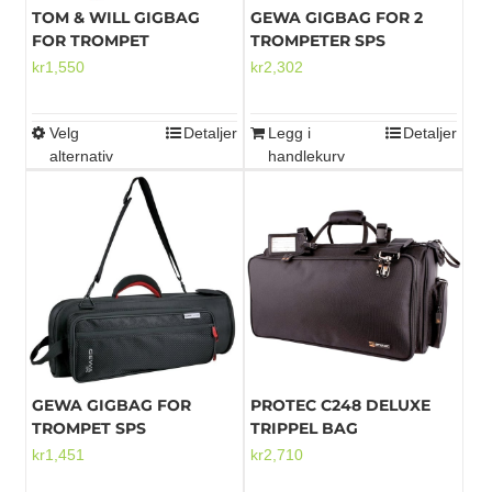
TOM & WILL GIGBAG
GEWA GIGBAG FOR 2
FOR TROMPET
TROMPETER SPS
kr
1,550
kr
2,302
Velg
Detaljer
Legg i
Detaljer
Dette
alternativ
handlekurv
produktet
har
flere
varianter.
Alternativene
kan
velges
på
produktsiden
GEWA GIGBAG FOR
PROTEC C248 DELUXE
TROMPET SPS
TRIPPEL BAG
kr
1,451
kr
2,710