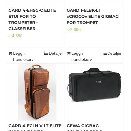
GARD 4-EHSG-C ELITE
GARD 1-ELBK-LT
ETUI FOR TO
«CROCO» ELITE GIGBAG
TROMPETER –
FOR TROMPET
GLASSFIBER
kr
2,690
kr
4,690
Legg i
Detaljer
Legg i
Detaljer
handlekurv
handlekurv
GARD 4-ECLN-V-LT ELITE
GEWA GIGBAG