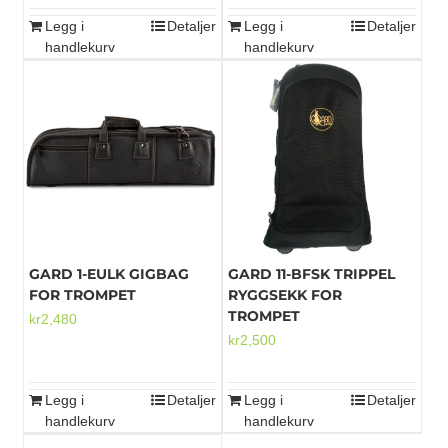
Legg i
Detaljer
Legg i
Detaljer
handlekurv
handlekurv
GARD 1-EULK GIGBAG
GARD 11-BFSK TRIPPEL
FOR TROMPET
RYGGSEKK FOR
TROMPET
kr
2,480
kr
2,500
Legg i
Detaljer
Legg i
Detaljer
handlekurv
handlekurv