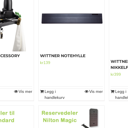
CCESSORY
WITTNER NOTEHYLLE
WITTNE
kr
139
NIKKEL
kr
399
Vis mer
Legg i
Vis mer
Legg i
handlekurv
handle