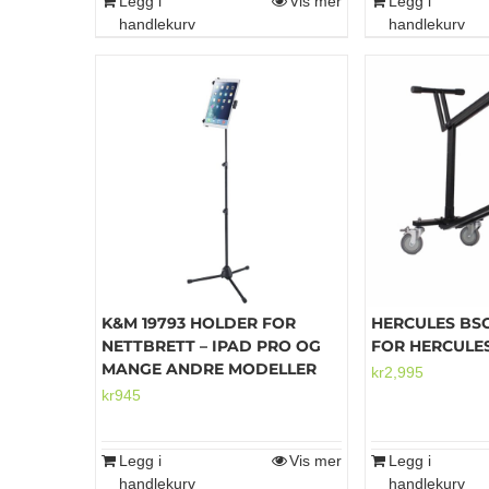
Legg i
Vis mer
Legg i
handlekurv
handlekurv
K&M 19793 HOLDER FOR
HERCULES BS
NETTBRETT – IPAD PRO OG
FOR HERCULE
MANGE ANDRE MODELLER
kr
2,995
kr
945
Legg i
Vis mer
Legg i
handlekurv
handlekurv