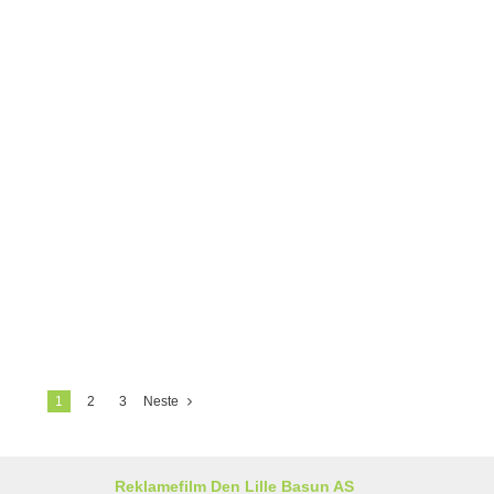
1
2
3
Neste
Reklamefilm Den Lille Basun AS