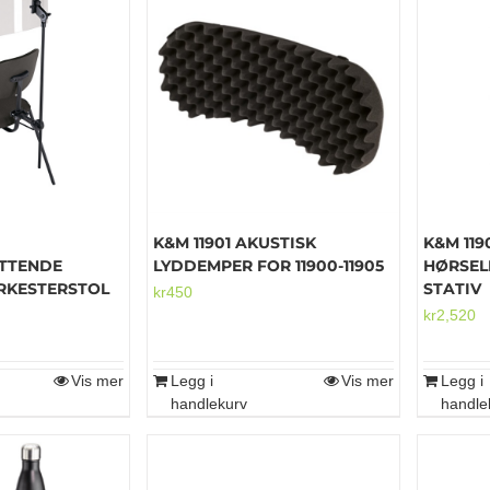
har
flere
varianter.
Alternativene
kan
velges
på
produktsiden
K&M 11901 AKUSTISK
K&M 119
TTENDE
LYDDEMPER FOR 11900-11905
HØRSEL
ORKESTERSTOL
STATIV
kr
450
kr
2,520
Vis mer
Legg i
Vis mer
Legg i
handlekurv
handle