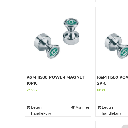
K&M 11580 POWER MAGNET
K&M 11580 P
10PK.
2PK.
kr
285
kr
84
Legg i
Vis mer
Legg i
handlekurv
handlekurv