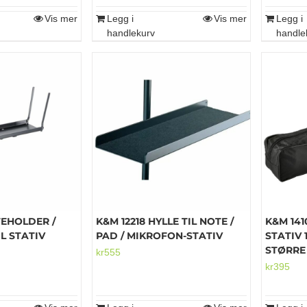
99.
Vis mer
Legg i
Vis mer
Legg i
handlekurv
handle
TEHOLDER /
K&M 12218 HYLLE TIL NOTE /
K&M 141
IL STATIV
PAD / MIKROFON-STATIV
STATIV 
STØRRE
kr
555
kr
395