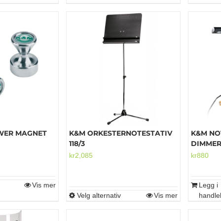
OWER MAGNET
K&M ORKESTERNOTESTATIV
K&M NO
118/3
DIMME
kr
2,085
kr
880
Vis mer
Legg i
Velg alternativ
Vis mer
handle
Dette
produktet