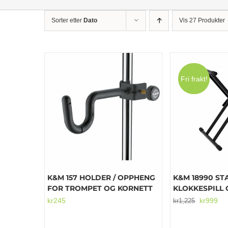
Sorter etter
Dato
Vis 27 Produkter
Fri frakt!
K&M 157 HOLDER / OPPHENG
K&M 18990 ST
FOR TROMPET OG KORNETT
KLOKKESPILL
Opprinne
Nå
kr
245
kr
999
kr
1,225
pris
pri
var:
er: