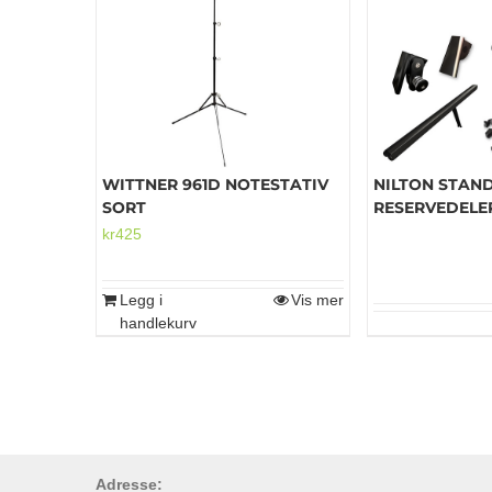
WITTNER 961D NOTESTATIV
NILTON STAN
SORT
RESERVEDELE
kr
425
Legg i
Vis mer
handlekurv
Adresse: