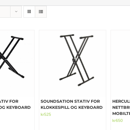
ATIV FOR
SOUNDSATION STATIV FOR
HERCUL
 OG KEYBOARD
KLOKKESPILL OG KEYBOARD
NETTBR
MOBILT
lig
værende
kr
525
kr
650
s