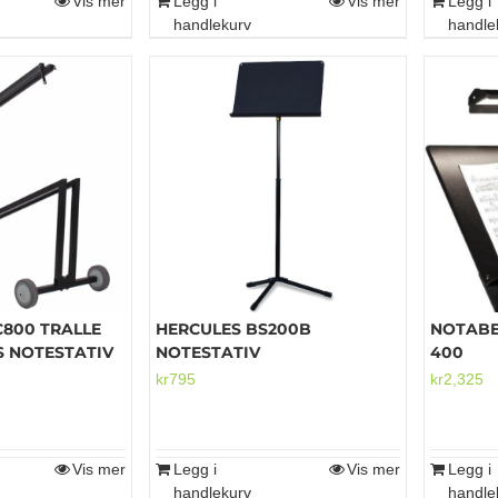
Vis mer
Legg i
Vis mer
Legg i
handlekurv
handle
C800 TRALLE
HERCULES BS200B
NOTABE
S NOTESTATIV
NOTESTATIV
400
kr
795
kr
2,325
Vis mer
Legg i
Vis mer
Legg i
handlekurv
handle