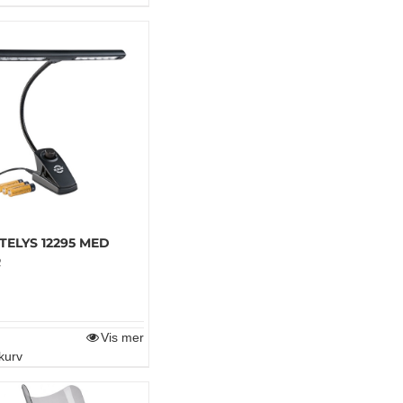
TELYS 12295 MED
R
Vis mer
kurv