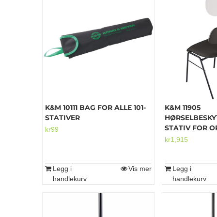
K&M 10111 BAG FOR ALLE 101-
K&M 11905
STATIVER
HØRSELBESKY
STATIV FOR 
kr
99
kr
1,915
Legg i
Vis mer
Legg i
handlekurv
handlekurv