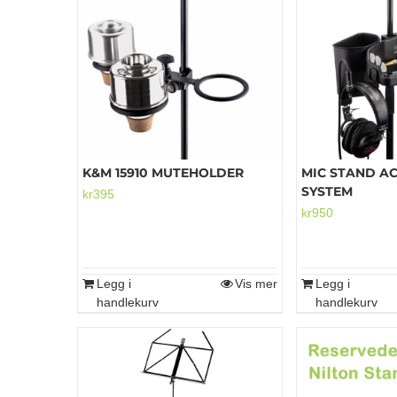
K&M 15910 MUTEHOLDER
MIC STAND A
SYSTEM
kr
395
kr
950
Legg i
Vis mer
Legg i
handlekurv
handlekurv