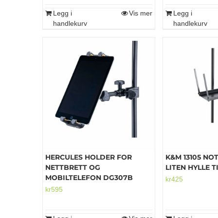
kr1,225.
kr9
Legg i
Vis mer
Legg i
handlekurv
handlekurv
HERCULES HOLDER FOR
K&M 13105 NO
NETTBRETT OG
LITEN HYLLE T
MOBILTELEFON DG307B
kr
425
kr
595