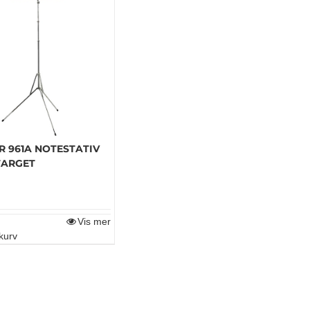
R 961A NOTESTATIV
FARGET
Vis mer
kurv