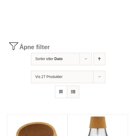
Tilbudstorg
Til dirigenten
Åpne filter
Instrumenter og tilbehør
Sorter etter
Dato
Bager/ etuier
Vis 27 Produkter
Noter
Stativer og lys
Diverse tilbehør