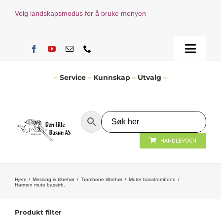
Skip
Velg landskapsmodus for å bruke menyen
to
content
Toggle
Naviga
Hjem
–
Service
–
Kunnskap
–
Utvalg
–
Verksted
HANDLEVOGN
Nyheter
Åpningstider
Hjem
Messing & tilbehør
Trombone tilbehør
Muter basstrombone
Harmon mute basstrb.
Kontakt Oss
Produkt filter