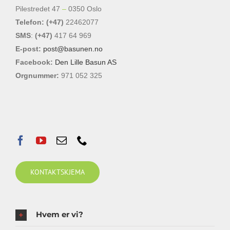
Pilestredet 47
–
0350 Oslo
Telefon: (+47)
22462077
SMS
:
(+47)
417 64 969
E-post:
post@basunen.no
Facebook:
Den Lille Basun AS
Orgnummer:
971 052 325
KONTAKTSKJEMA
Hvem er vi?