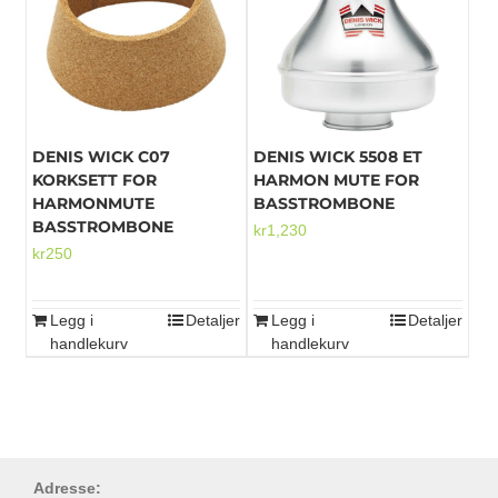
Mikrofoner
DENIS WICK C07
DENIS WICK 5508 ET
KORKSETT FOR
HARMON MUTE FOR
HARMONMUTE
BASSTROMBONE
BASSTROMBONE
kr
1,230
kr
250
Legg i
Detaljer
Legg i
Detaljer
handlekurv
handlekurv
Adresse: