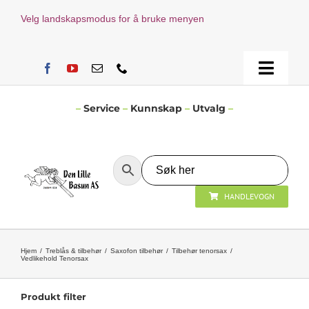
Skip
Velg landskapsmodus for å bruke menyen
to
content
Toggle
Naviga
Hjem
–
Service
–
Kunnskap
–
Utvalg
–
Verksted
HANDLEVOGN
Nyheter
Åpningstider
Hjem
Treblås & tilbehør
Saxofon tilbehør
Tilbehør tenorsax
Vedlikehold Tenorsax
Kontakt Oss
Produkt filter