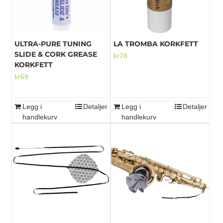
ULTRA-PURE TUNING
LA TROMBA KORKFETT
SLIDE & CORK GREASE
kr
78
KORKFETT
kr
69
Legg i
Detaljer
Legg i
Detaljer
handlekurv
handlekurv