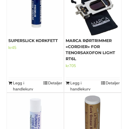
Mikrofoner
SUPERSLICK KORKFETT
MARCA RØRTRIMMER
«CORDIER» FOR
kr
45
TENORSAXOFON LIGHT
RT6L
kr
705
Legg i
Detaljer
Legg i
Detaljer
handlekurv
handlekurv