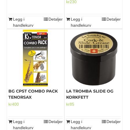
kr
230
Legg i
Detaljer
Legg i
Detaljer
handlekurv
handlekurv
BG CPST COMBO PACK
LA TROMBA SLIDE OG
TENORSAX
KORKFETT
kr
400
kr
85
Legg i
Detaljer
Legg i
Detaljer
handlekurv
handlekurv