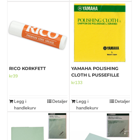
RICO KORKFETT
YAMAHA POLISHING
CLOTH L PUSSEFILLE
kr
39
kr
133
Legg i
Detaljer
Legg i
Detaljer
handlekurv
handlekurv