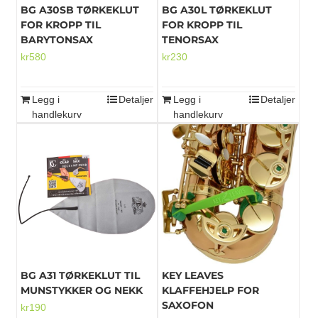
BG A30SB TØRKEKLUT
BG A30L TØRKEKLUT
FOR KROPP TIL
FOR KROPP TIL
BARYTONSAX
TENORSAX
kr
580
kr
230
Legg i
Detaljer
Legg i
Detaljer
handlekurv
handlekurv
BG A31 TØRKEKLUT TIL
KEY LEAVES
MUNSTYKKER OG NEKK
KLAFFEHJELP FOR
SAXOFON
kr
190