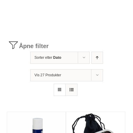
Tilbudstorg
Til dirigenten
Åpne filter
Instrumenter og tilbehør
Sorter etter
Dato
Bager/ etuier
Vis 27 Produkter
Noter
Stativer og lys
Diverse tilbehør