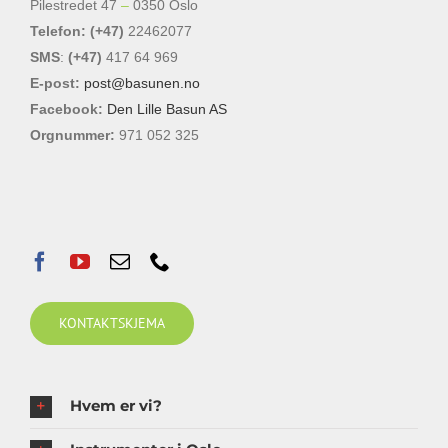
Pilestredet 47
–
0350 Oslo
Telefon: (+47)
22462077
SMS
:
(+47)
417 64 969
E-post:
post@basunen.no
Facebook:
Den Lille Basun AS
Orgnummer:
971 052 325
KONTAKTSKJEMA
Hvem er vi?