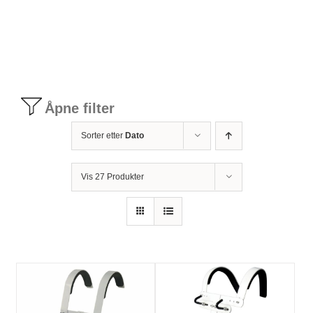
Tilbudstorg
Til dirigenten
Åpne filter
Instrumenter og tilbehør
Sorter etter
Dato
Bager/ etuier
Vis 27 Produkter
Noter
Stativer og lys
Diverse tilbehør