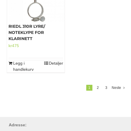
RIEDL 310R LYRE/
NOTEKLYPE FOR
KLARINETT
kr
475
Legg i
Detaljer
handlekurv
1
2
3
Neste
Adresse: