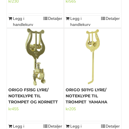
kr
230
kr
565
Legg i
Detaljer
Legg i
Detaljer
handlekurv
handlekurv
ORIGO F515G LYRE/
ORIGO 501YG LYRE/
NOTEKLYPE TIL
NOTEKLYPE TIL
TROMPET OG KORNETT
TROMPET YAMAHA
kr
455
kr
205
Legg i
Detaljer
Legg i
Detaljer