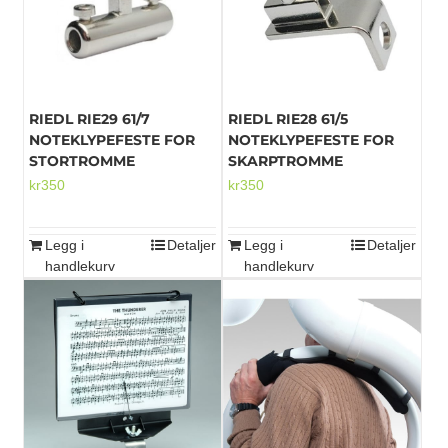
Alternativene
kan
velges
på
produktsiden
RIEDL RIE29 61/7
RIEDL RIE28 61/5
NOTEKLYPEFESTE FOR
NOTEKLYPEFESTE FOR
STORTROMME
SKARPTROMME
kr
350
kr
350
Legg i
Detaljer
Legg i
Detaljer
handlekurv
handlekurv