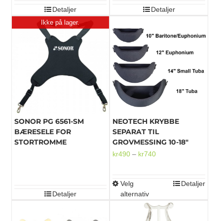
Detaljer
Detaljer
Ikke på lager.
SONOR PG 6561-SM
NEOTECH KRYBBE
BÆRESELE FOR
SEPARAT TIL
STORTROMME
GROVMESSING 10-18″
Prisområde:
kr
490
–
kr
740
kr490
til
Velg
Detaljer
Dette
kr740
Detaljer
alternativ
produktet
har