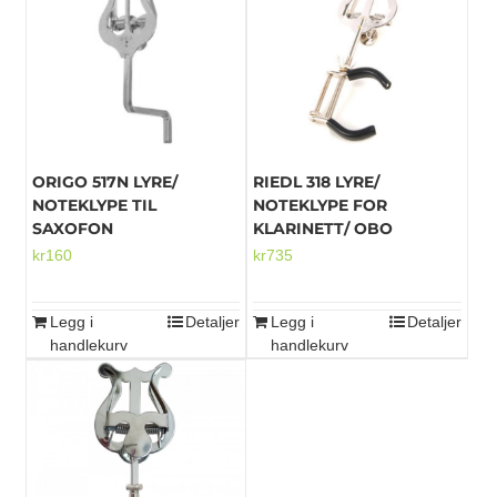
ORIGO 517N LYRE/
RIEDL 318 LYRE/
NOTEKLYPE TIL
NOTEKLYPE FOR
SAXOFON
KLARINETT/ OBO
kr
160
kr
735
Legg i
Detaljer
Legg i
Detaljer
handlekurv
handlekurv