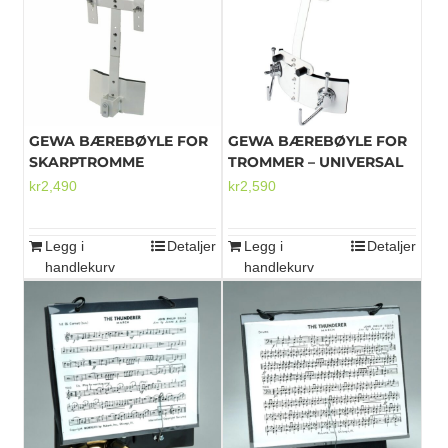
Mikrofoner
GEWA BÆREBØYLE FOR
GEWA BÆREBØYLE FOR
SKARPTROMME
TROMMER – UNIVERSAL
kr
2,490
kr
2,590
Legg i
Detaljer
Legg i
Detaljer
handlekurv
handlekurv