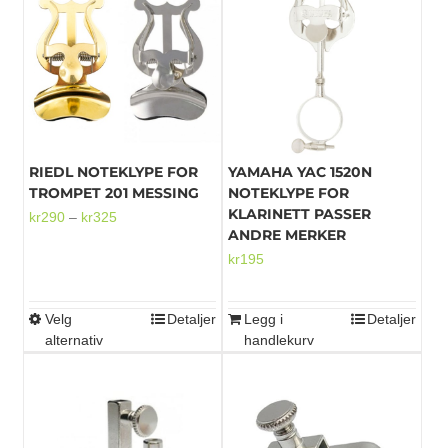
flere
varianter.
Alternativene
kan
velges
på
produktsiden
RIEDL NOTEKLYPE FOR
YAMAHA YAC 1520N
TROMPET 201 MESSING
NOTEKLYPE FOR
KLARINETT PASSER
Prisområde:
kr
290
–
kr
325
ANDRE MERKER
kr290
kr
195
til
kr325
Velg
Detaljer
Legg i
Detaljer
Dette
alternativ
handlekurv
produktet
har
flere
varianter.