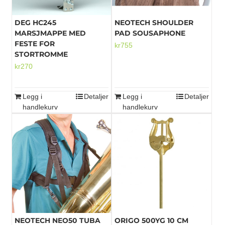
DEG HC245
NEOTECH SHOULDER
MARSJMAPPE MED
PAD SOUSAPHONE
FESTE FOR
kr
755
STORTROMME
kr
270
Legg i
Detaljer
Legg i
Detaljer
handlekurv
handlekurv
NEOTECH NEO50 TUBA
ORIGO 500YG 10 CM