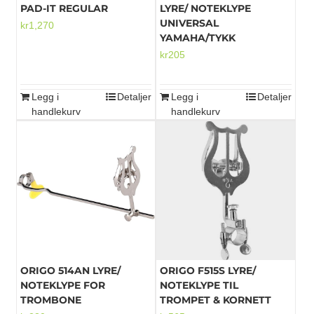
PAD-IT REGULAR
LYRE/ NOTEKLYPE
UNIVERSAL
kr
1,270
YAMAHA/TYKK
kr
205
Legg i
Detaljer
Legg i
Detaljer
handlekurv
handlekurv
ORIGO 514AN LYRE/
ORIGO F515S LYRE/
NOTEKLYPE FOR
NOTEKLYPE TIL
TROMBONE
TROMPET & KORNETT