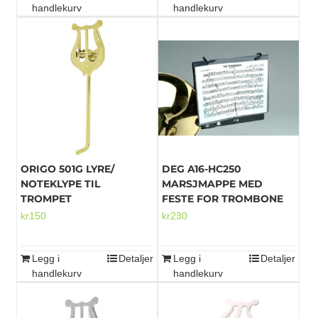
handlekurv
handlekurv
ORIGO 501G LYRE/
DEG A16-HC250
NOTEKLYPE TIL
MARSJMAPPE MED
TROMPET
FESTE FOR TROMBONE
kr
150
kr
230
Legg i
Detaljer
Legg i
Detaljer
handlekurv
handlekurv