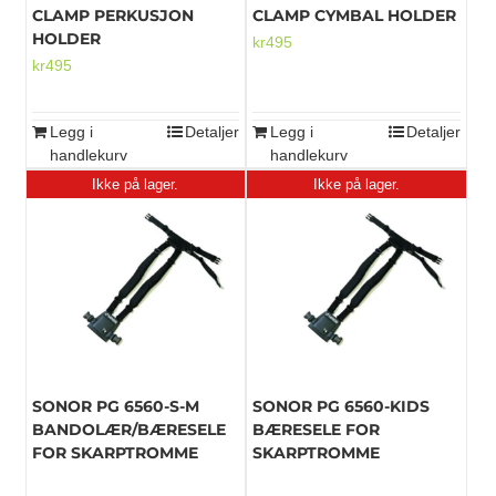
CLAMP PERKUSJON
CLAMP CYMBAL HOLDER
HOLDER
kr
495
kr
495
Legg i
Detaljer
Legg i
Detaljer
handlekurv
handlekurv
Ikke på lager.
Ikke på lager.
SONOR PG 6560-S-M
SONOR PG 6560-KIDS
BANDOLÆR/BÆRESELE
BÆRESELE FOR
FOR SKARPTROMME
SKARPTROMME