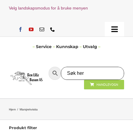
Skip
Velg landskapsmodus for å bruke menyen
to
content
Toggle
Naviga
Hjem
–
Service
–
Kunnskap
–
Utvalg
–
Verksted
HANDLEVOGN
Nyheter
Åpningstider
Hjem
Marsjrekvisita
Kontakt Oss
Produkt filter