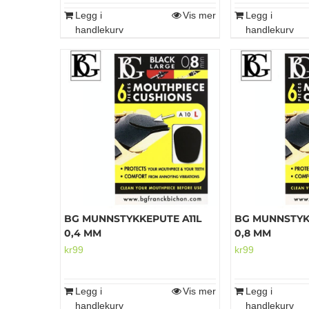
Legg i
Vis mer
Legg i
handlekurv
handlekurv
BG MUNNSTYKKEPUTE A11L
BG MUNNSTYK
0,4 MM
0,8 MM
kr
99
kr
99
Legg i
Vis mer
Legg i
handlekurv
handlekurv