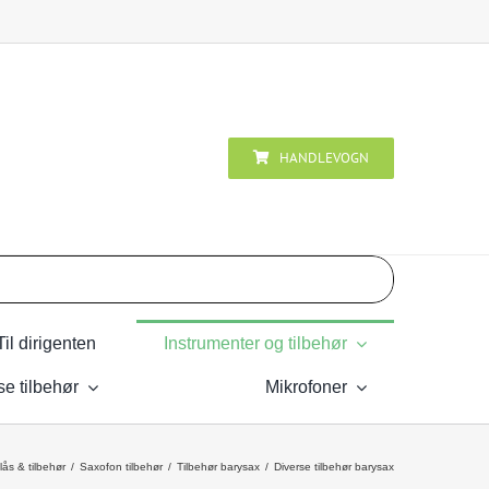
HANDLEVOGN
Til dirigenten
Instrumenter og tilbehør
se tilbehør
Mikrofoner
lås & tilbehør
Saxofon tilbehør
Tilbehør barysax
Diverse tilbehør barysax