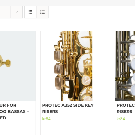
TUR FOR
PROTEC A352 SIDE KEY
PROTEC 
OG BASSAX –
RISERS
RISERS
RED
kr
84
kr
84