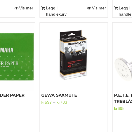
Vis mer
Legg i
Vis mer
Legg i
handlekurv
handle
DER PAPER
GEWA SAXMUTE
P.E.T.E
TREBLÅ
Prisområde:
kr
597
–
kr
783
kr
695
kr597
til
kr783