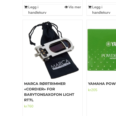
Legg i
Vis mer
Legg i
handlekurv
handlekurv
MARCA RØRTRIMMER
YAMAHA POW
«CORDIER» FOR
kr
205
BARYTONSAXOFON LIGHT
RT7L
kr
760