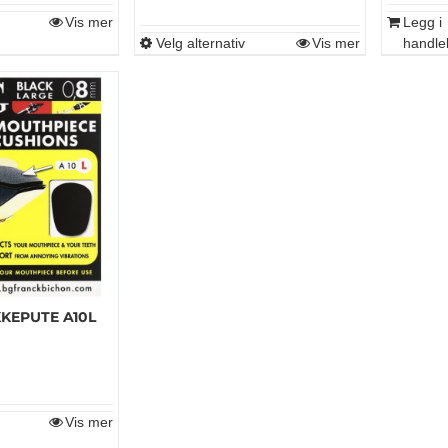
Vis mer
Legg i
Velg alternativ
Vis mer
handle
Dette
produktet
har
flere
varianter.
Alternativene
kan
velges
på
produktsiden
KEPUTE A10L
Vis mer