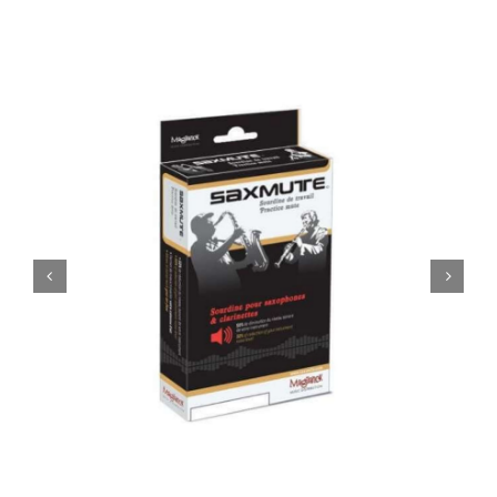
Tilbudstorg
Til dirigenten
Instrumenter og tilbehør
Bager/ etuier
Noter
Stativer og lys
Diverse tilbehør