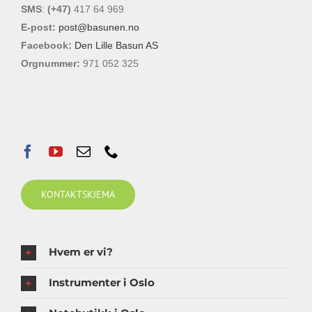
SMS
:
(+47)
417 64 969
produktsiden
E-post:
post@basunen.no
Facebook:
Den Lille Basun AS
Orgnummer:
971 052 325
KONTAKTSKJEMA
Hvem er vi?
Instrumenter i Oslo