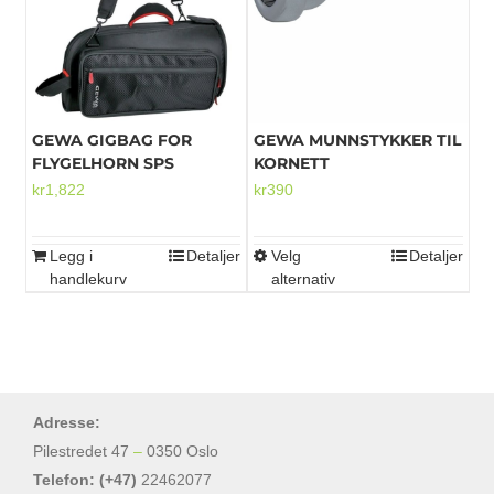
Alternativene
kan
velges
på
produktsiden
GEWA GIGBAG FOR
GEWA MUNNSTYKKER TIL
FLYGELHORN SPS
KORNETT
kr
1,822
kr
390
Legg i
Detaljer
Velg
Detaljer
Dette
handlekurv
alternativ
produktet
har
flere
varianter.
Alternativene
Adresse:
kan
Pilestredet 47
–
0350 Oslo
velges
Telefon: (+47)
22462077
på