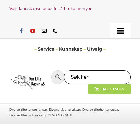
Skip
Velg landskapsmodus for å bruke menyen
to
content
Toggle
Naviga
Hjem
–
Service
–
Kunnskap
–
Utvalg
–
Verksted
HANDLEVOGN
Nyheter
Diverse tilbehør sopransax
Diverse tilbehør altsax
Diverse tilbehør tenorsax
Åpningstider
Diverse tilbehør barysax
GEWA SAXMUTE
Kontakt Oss