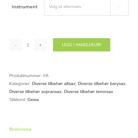
Instrument

LEGG I HANDLEKURV
GEWA
SAXMUTE
antall
Produktnummer:
I/A
Kategorier:
Diverse tilbehør altsax
,
Diverse tilbehør barysax
,
Diverse tilbehør sopransax
,
Diverse tilbehør tenorsax
Stikkord:
Gewa
Beskrivelse