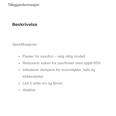
Tilleggsinformasjon
Beskrivelse
GEWA SAXMUTE FOR ALTSAX
Spesifikasjoner:
Passer for saxofon – velg riktig modell
Reduserer volum fra saxofonen med opptil 50%
Inkluderer dempere for munnstykke, hals og
klokkestykke
Lett å sette inn og fjerne
Vaskbar