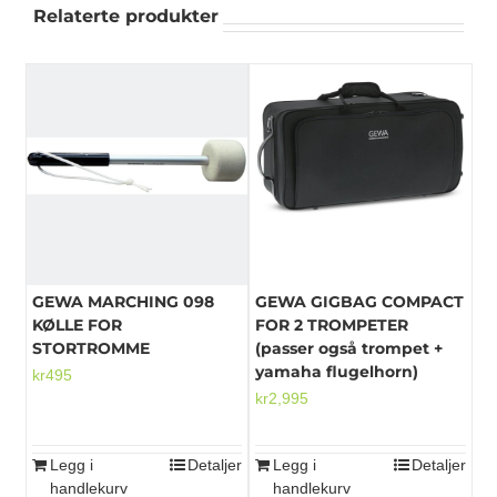
Relaterte produkter
GEWA MARCHING 098
GEWA GIGBAG COMPACT
KØLLE FOR
FOR 2 TROMPETER
STORTROMME
(passer også trompet +
yamaha flugelhorn)
kr
495
kr
2,995
Legg i
Detaljer
Legg i
Detaljer
handlekurv
handlekurv