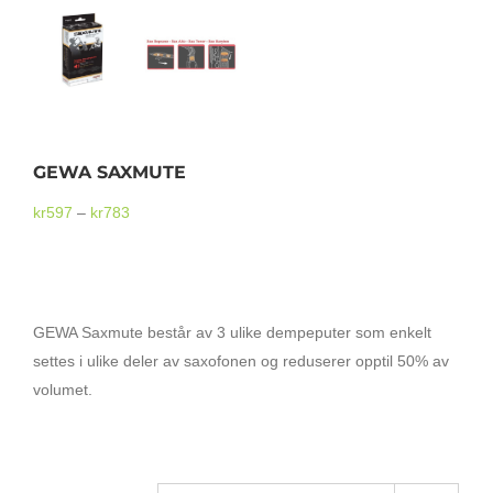
Mikrofoner
GEWA SAXMUTE
Prisområde:
kr
597
–
kr
783
kr597
til
GEWA SAXMUTE FOR ALTSAX
kr783
GEWA Saxmute består av 3 ulike dempeputer som enkelt
settes i ulike deler av saxofonen og reduserer opptil 50% av
volumet.