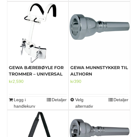
GEWA BÆREBØYLE FOR
GEWA MUNNSTYKKER TIL
TROMMER – UNIVERSAL
ALTHORN
kr
2,590
kr
390
Legg i
Detaljer
Velg
Detaljer
Dette
handlekurv
alternativ
produktet
har
flere
varianter.