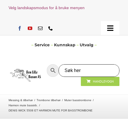
Skip
Velg landskapsmodus for å bruke menyen
to
content
Toggle
Naviga
Hjem
–
Service
–
Kunnskap
–
Utvalg
–
Verksted
HANDLEVOGN
Nyheter
Messing & tilbehør
Trombone tilbehør
Muter basstrombone
Åpningstider
Harmon mute basstrb.
DENIS WICK 5508 ET HARMON MUTE FOR BASSTROMBONE
Kontakt Oss