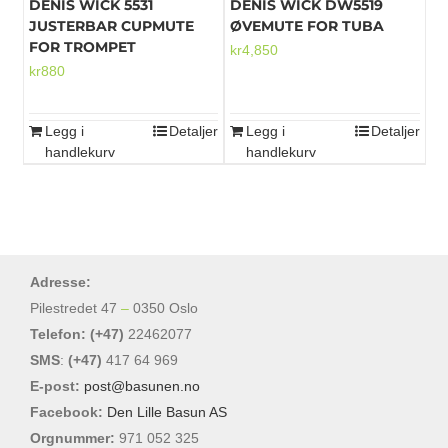
DENIS WICK 5531
DENIS WICK DW5519
JUSTERBAR CUPMUTE
ØVEMUTE FOR TUBA
FOR TROMPET
kr
4,850
kr
880
Legg i
Detaljer
Legg i
Detaljer
handlekurv
handlekurv
Adresse:
Pilestredet 47
–
0350 Oslo
Telefon: (+47)
22462077
SMS
:
(+47)
417 64 969
E-post:
post@basunen.no
Facebook:
Den Lille Basun AS
Orgnummer:
971 052 325