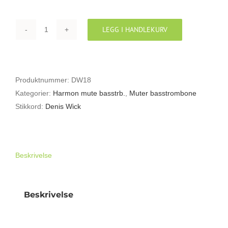
LEGG I HANDLEKURV
DENIS
WICK
5508
ET
Produktnummer:
DW18
HARMON
Kategorier:
Harmon mute basstrb.
,
Muter basstrombone
MUTE
Stikkord:
Denis Wick
FOR
BASSTROMBONE
antall
Beskrivelse
Beskrivelse
DENIS WICK 5508 ET HARMON MUTE
FOR BASSTROMBONE