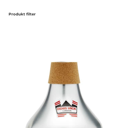
Tilbudstorg
Produkt filter
Til dirigenten
Instrumenter og tilbehør
Bager/ etuier
Noter
Stativer og lys
Diverse tilbehør