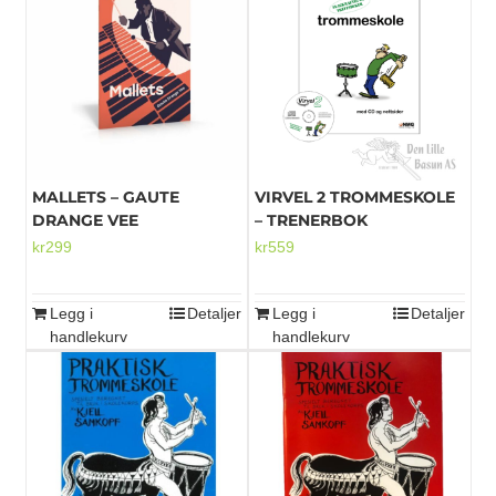
MALLETS – GAUTE
VIRVEL 2 TROMMESKOLE
DRANGE VEE
– TRENERBOK
kr
299
kr
559
Legg i
Detaljer
Legg i
Detaljer
handlekurv
handlekurv