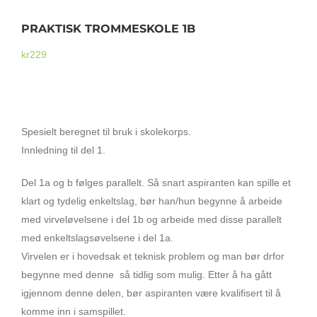
PRAKTISK TROMMESKOLE 1B
Mikrofoner
kr
229
PRAKTISK TROMMESKOLE 1A
Spesielt beregnet til bruk i skolekorps.
Innledning til del 1.
Del 1a og b følges parallelt. Så snart aspiranten kan spille et
klart og tydelig enkeltslag, bør han/hun begynne å arbeide
med virveløvelsene i del 1b og arbeide med disse parallelt
med enkeltslagsøvelsene i del 1a.
Virvelen er i hovedsak et teknisk problem og man bør drfor
begynne med denne så tidlig som mulig. Etter å ha gått
igjennom denne delen, bør aspiranten være kvalifisert til å
komme inn i samspillet.