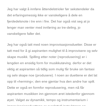
Jeg har valgt å innføre åttendelstrioler før sekstendeler da
det erfaringsmessig ikke er vanskeligere å dele en
fjerdedelsnote i tre enn i fire. Det har også vist seg at jo
lenger man venter med innføring av tre-deling, jo
vanskeligere faller det.
Jeg har også tatt med noen improvisasjonsduetter. Disse er
tatt med for å gi aspiranten mulighet til å improvisere og selv
skape musikk. Spilling etter noter (reprodusering) er i
lengden en ensidig form for musikkutøving. derfor er det
viktig at aspiranten så tidlig som mulig får bruke sin fantasi
og selv skape noe (produsere). I noen av duettene er det lat
opp til «herming»; den ene gjentar hva den andre har spilt.
Dette er også en formfor reprodusering, men nå får
aspiranten musikken inn gjennom øret istedenfor gjennom
øyet. Valget av dynamikk, tempo og instrumentarium i
improvisasjonsduettene er overlatt til instruktøren og