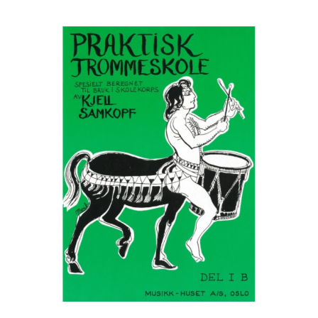
Tilbudstorg
Til dirigenten
Instrumenter og tilbehør
Bager/ etuier
Noter
Stativer og lys
Diverse tilbehør