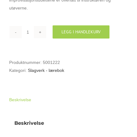
utøverne.
LEGG I HANDLEKURV
PRAKTISK
TROMMESKOLE
1B
antall
Produktnummer:
5001222
Kategori:
Slagverk - lærebok
Beskrivelse
Beskrivelse
PRAKTISK TROMMESKOLE 1B