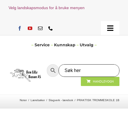
Skip
Velg landskapsmodus for å bruke menyen
to
content
Toggle
Naviga
Hjem
–
Service
–
Kunnskap
–
Utvalg
–
Verksted
HANDLEVOGN
Nyheter
Noter
Lærebøker
Slagverk - lærebok
PRAKTISK TROMMESKOLE 1B
Åpningstider
Kontakt Oss