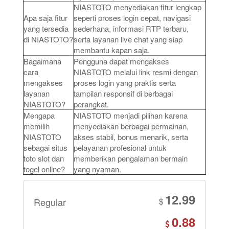
NIASTOTO menyediakan fitur lengkap
Apa saja fitur
seperti proses login cepat, navigasi
yang tersedia
sederhana, informasi RTP terbaru,
di NIASTOTO?
serta layanan live chat yang siap
membantu kapan saja.
Bagaimana
Pengguna dapat mengakses
cara
NIASTOTO melalui link resmi dengan
mengakses
proses login yang praktis serta
layanan
tampilan responsif di berbagai
NIASTOTO?
perangkat.
Mengapa
NIASTOTO menjadi pilihan karena
memilih
menyediakan berbagai permainan,
NIASTOTO
akses stabil, bonus menarik, serta
sebagai situs
pelayanan profesional untuk
toto slot dan
memberikan pengalaman bermain
togel online?
yang nyaman.
12.99
Regular
$
0.88