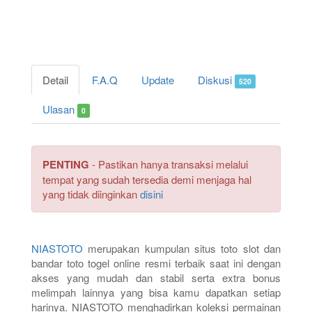
Detail
F.A.Q
Update
Diskusi
520
Ulasan
0
PENTING
- Pastikan hanya transaksi melalui
tempat yang sudah tersedia demi menjaga hal
yang tidak diinginkan
disini
NIASTOTO
merupakan kumpulan situs toto slot dan
bandar toto togel online resmi terbaik saat ini dengan
akses yang mudah dan stabil serta extra bonus
melimpah lainnya yang bisa kamu dapatkan setiap
harinya. NIASTOTO menghadirkan koleksi permainan