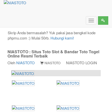
NIASTOTO : Situs Toto Slot & Bandar Toto Togel
Online Resmi Terbaik
Toggle
navigation
Skrip Anda bermasalah? Yuk pakai jasa bengkel kode
phpmu.com :) Mulai 50rb.
Hubungi kami!
NIASTOTO : Situs Toto Slot & Bandar Toto Togel
Online Resmi Terbaik
Oleh
NIASTOTO
NIASTOTO LOGIN
NIASTOTO