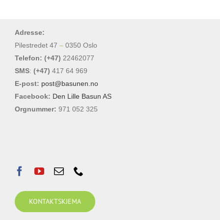
varianter.
varianter.
Alternativene
Alternativene
Adresse:
kan
kan
Pilestredet 47
–
0350 Oslo
velges
velges
Telefon: (+47)
22462077
på
på
SMS
:
(+47)
417 64 969
produktsiden
produktsiden
E-post:
post@basunen.no
Facebook:
Den Lille Basun AS
Orgnummer:
971 052 325
KONTAKTSKJEMA