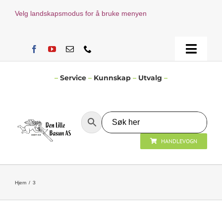
Skip
Velg landskapsmodus for å bruke menyen
to
content
Toggle
Naviga
Hjem
–
Service
–
Kunnskap
–
Utvalg
–
Verksted
HANDLEVOGN
Nyheter
Åpningstider
Hjem
3
Kontakt Oss