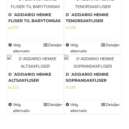
D´ADDARIO HEMKE
D´ADDARIO HEMKE
Mikrofoner
FLISER TIL BARYTONSAX
TENORSAXFLISER
kr
370
kr
299
Velg
Detaljer
Velg
Detaljer
Dette
Dette
alternativ
alternativ
produktet
produktet
har
har
flere
flere
D´ADDARIO HEMKE
D´ADDARIO HEMKE
varianter.
varianter.
ALTSAXFLISER
SOPRANSAXFLISER
Alternativene
Alternativene
kr
215
kr
195
kan
kan
velges
velges
Velg
Detaljer
Velg
Detaljer
Dette
Dette
på
på
alternativ
alternativ
produktet
produktet
produktsiden
produktsiden
har
har
flere
flere