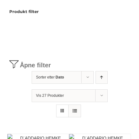
Produkt filter
Tilbudstorg
Til dirigenten
Instrumenter og tilbehør
Åpne filter
Bager/ etuier
Sorter etter
Dato
Noter
Vis 27 Produkter
Stativer og lys
Diverse tilbehør