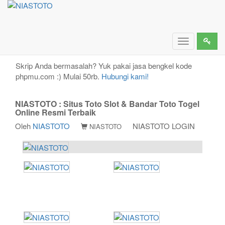
NIASTOTO : Situs Toto Slot & Bandar Toto Togel
Online Resmi Terbaik
Toggle
navigation
Skrip Anda bermasalah? Yuk pakai jasa bengkel kode
phpmu.com :) Mulai 50rb.
Hubungi kami!
NIASTOTO : Situs Toto Slot & Bandar Toto Togel
Online Resmi Terbaik
Oleh
NIASTOTO
NIASTOTO LOGIN
NIASTOTO