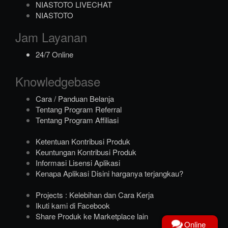
NIASTOTO LIVECHAT
NIASTOTO
Jam Layanan
24/7 Online
Knowledgebase
Cara / Panduan Belanja
Tentang Program Referral
Tentang Program Affiliasi
Ketentuan Kontribusi Produk
Keuntungan Kontribusi Produk
Informasi Lisensi Aplikasi
Kenapa Aplikasi Disini harganya terjangkau?
Projects : Kelebihan dan Cara Kerja
Ikuti kami di Facebook
Share Produk ke Marketplace lain
Online