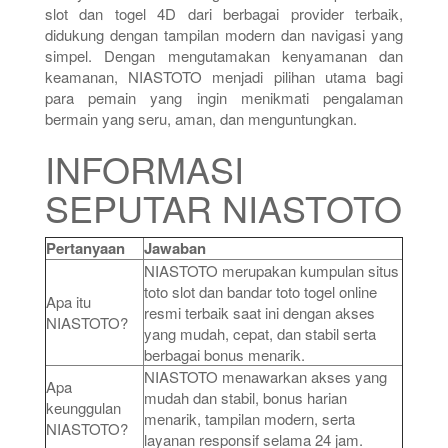
slot dan togel 4D dari berbagai provider terbaik,
didukung dengan tampilan modern dan navigasi yang
simpel. Dengan mengutamakan kenyamanan dan
keamanan, NIASTOTO menjadi pilihan utama bagi
para pemain yang ingin menikmati pengalaman
bermain yang seru, aman, dan menguntungkan.
INFORMASI
SEPUTAR NIASTOTO
Pertanyaan
Jawaban
NIASTOTO merupakan kumpulan situs
toto slot dan bandar toto togel online
Apa itu
resmi terbaik saat ini dengan akses
NIASTOTO?
yang mudah, cepat, dan stabil serta
berbagai bonus menarik.
NIASTOTO menawarkan akses yang
Apa
mudah dan stabil, bonus harian
keunggulan
menarik, tampilan modern, serta
NIASTOTO?
layanan responsif selama 24 jam.