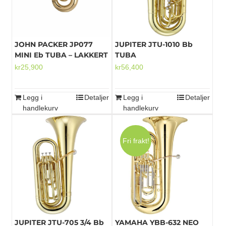
JOHN PACKER JP077
JUPITER JTU-1010 Bb
MINI Eb TUBA – LAKKERT
TUBA
kr
25,900
kr
56,400
Legg i
Detaljer
Legg i
Detaljer
handlekurv
handlekurv
Fri frakt!
JUPITER JTU-705 3/4 Bb
YAMAHA YBB-632 NEO