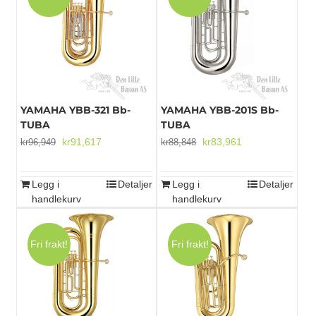
YAMAHA YBB-321 Bb-
YAMAHA YBB-201S Bb-
TUBA
TUBA
Opprinnelig
Nåværende
Opprinnelig
Nåværende
kr
91,617
kr
83,961
kr
96,949
kr
88,848
pris
pris
pris
pris
var:
er:
var:
er:
Legg i
Detaljer
Legg i
Detaljer
kr96,949.
kr91,617.
kr88,848.
kr83,961.
handlekurv
handlekurv
Fri frakt!
Fri frakt!