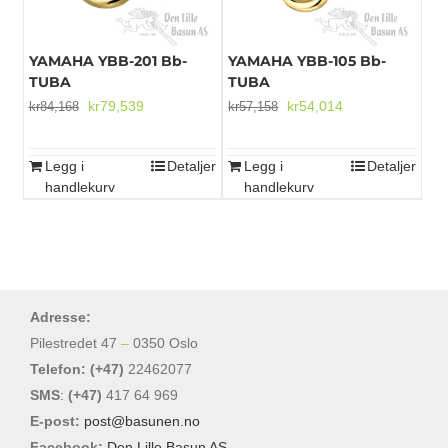
YAMAHA YBB-201 Bb-
YAMAHA YBB-105 Bb-
TUBA
TUBA
Opprinnelig
Nåværende
Opprinnelig
Nåværende
kr
79,539
kr
54,014
kr
84,168
kr
57,158
pris
pris
pris
pris
var:
er:
var:
er:
Legg i
Detaljer
Legg i
Detaljer
kr84,168.
kr79,539.
kr57,158.
kr54,014.
handlekurv
handlekurv
Adresse:
Pilestredet 47
–
0350 Oslo
Telefon: (+47)
22462077
SMS
:
(+47)
417 64 969
E-post:
post@basunen.no
Facebook:
Den Lille Basun AS