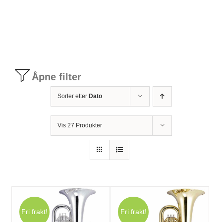
Tilbudstorg
Til dirigenten
Åpne filter
Instrumenter og tilbehør
Sorter etter
Dato
Bager/ etuier
Vis 27 Produkter
Noter
Stativer og lys
Fri frakt!
Fri frakt!
Diverse tilbehør