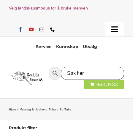
Skip
Velg landskapsmodus for å bruke menyen
to
content
Toggle
Naviga
Hjem
–
Service
–
Kunnskap
–
Utvalg
–
Verksted
HANDLEVOGN
Nyheter
Åpningstider
Hjem
Messing & tilbehør
Tuba
Bb-Tuba
Kontakt Oss
Produkt filter