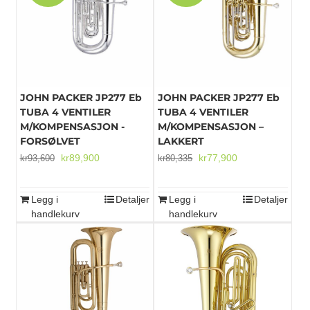
Mikrofoner
JOHN PACKER JP277 Eb
JOHN PACKER JP277 Eb
TUBA 4 VENTILER
TUBA 4 VENTILER
M/KOMPENSASJON -
M/KOMPENSASJON –
FORSØLVET
LAKKERT
Opprinnelig
Nåværende
Opprinnelig
Nåværende
kr
89,900
kr
77,900
kr
93,600
kr
80,335
pris
pris
pris
pris
var:
er:
var:
er:
Legg i
Detaljer
Legg i
Detaljer
kr93,600.
kr89,900.
kr80,335.
kr77,900.
handlekurv
handlekurv