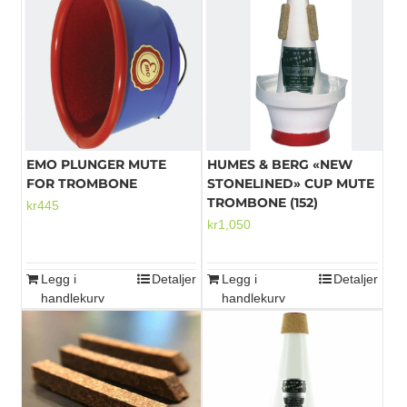
Mikrofoner
EMO PLUNGER MUTE
HUMES & BERG «NEW
FOR TROMBONE
STONELINED» CUP MUTE
TROMBONE (152)
kr
445
kr
1,050
Legg i
Detaljer
Legg i
Detaljer
handlekurv
handlekurv