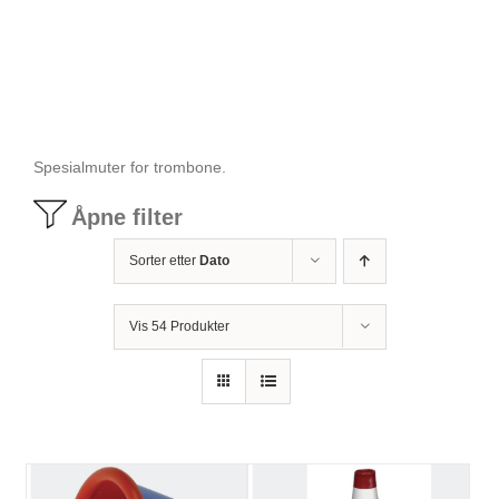
Tilbudstorg
Til dirigenten
Spesialmuter for trombone.
Instrumenter og tilbehør
Åpne filter
Sorter etter
Dato
Bager/ etuier
Vis 54 Produkter
Noter
Stativer og lys
Diverse tilbehør