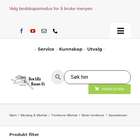
Skip
Velg landskapsmodus for å bruke menyen
to
content
Toggle
Naviga
Hjem
–
Service
–
Kunnskap
–
Utvalg
–
Verksted
HANDLEVOGN
Nyheter
Åpningstider
Hjem
Messing & tilbehør
Trombone tilbehør
Muter trombone
Spesialmuter
Kontakt Oss
Produkt filter