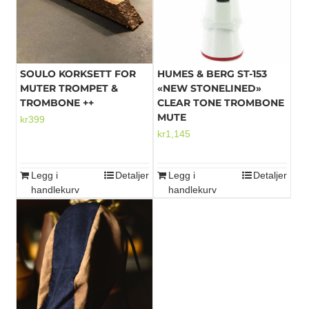
SOULO KORKSETT FOR
HUMES & BERG ST-153
MUTER TROMPET &
«NEW STONELINED»
TROMBONE ++
CLEAR TONE TROMBONE
MUTE
kr
399
kr
1,145
Legg i
Detaljer
Legg i
Detaljer
handlekurv
handlekurv