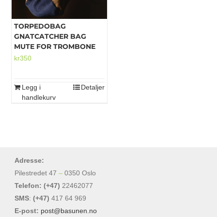
TORPEDOBAG
GNATCATCHER BAG
MUTE FOR TROMBONE
kr
350
Legg i
Detaljer
handlekurv
Adresse:
Pilestredet 47
–
0350 Oslo
Telefon: (+47)
22462077
SMS
:
(+47)
417 64 969
E-post:
post@basunen.no