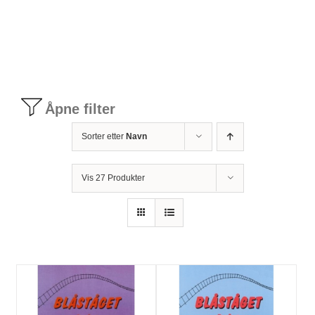
Tilbudstorg
Til dirigenten
Åpne filter
Instrumenter og tilbehør
Sorter etter
Navn
Bager/ etuier
Vis 27 Produkter
Noter
Stativer og lys
Diverse tilbehør