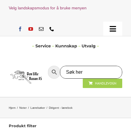
Skip
Velg landskapsmodus for å bruke menyen
to
content
Toggle
Naviga
Hjem
–
Service
–
Kunnskap
–
Utvalg
–
Verksted
HANDLEVOGN
Nyheter
Åpningstider
Hjem
Noter
Lærebøker
Dirigent - lærebok
Kontakt Oss
Produkt filter