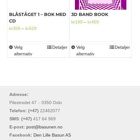
på
på
produktsiden
produktsiden
BLÅSTÅGET 1 – BOK MED
3D BAND BOOK
CD
Prisområde:
kr
189
–
kr
459
Prisområde:
kr
359
–
kr
529
kr189
kr359
til
til
kr459
Velg
Detaljer
Velg
Detaljer
Dette
Dette
kr529
alternativ
alternativ
produktet
produktet
har
har
flere
flere
varianter.
varianter.
Alternativene
Alternativene
Adresse:
kan
kan
Pilestredet 47
–
0350 Oslo
velges
velges
Telefon: (+47)
22462077
på
på
SMS
:
(+47)
417 64 969
produktsiden
produktsiden
E-post:
post@basunen.no
Facebook:
Den Lille Basun AS