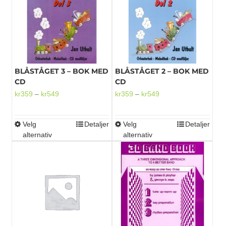
Mikrofoner
BLÅSTÅGET 3 – BOK MED
BLÅSTÅGET 2 – BOK MED
CD
CD
Prisområde:
Prisområde:
kr
359
–
kr
549
kr
359
–
kr
549
kr359
kr359
til
til
Velg
Detaljer
Velg
Detaljer
Dette
Dette
kr549
kr549
alternativ
alternativ
produktet
produktet
har
har
flere
flere
varianter.
varianter.
Alternativene
Alternativene
kan
kan
velges
velges