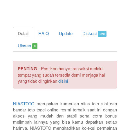
Detail
F.A.Q
Update
Diskusi
520
Ulasan
0
PENTING
- Pastikan hanya transaksi melalui
tempat yang sudah tersedia demi menjaga hal
yang tidak diinginkan
disini
NIASTOTO
merupakan kumpulan situs toto slot dan
bandar toto togel online resmi terbaik saat ini dengan
akses yang mudah dan stabil serta extra bonus
melimpah lainnya yang bisa kamu dapatkan setiap
harinya. NIASTOTO menghadirkan koleksi permainan