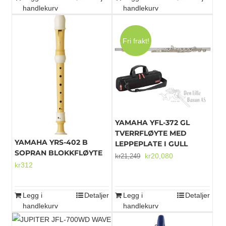
handlekurv
handlekurv
Fri frakt!
YAMAHA YFL-372 GL
TVERRFLØYTE MED
YAMAHA YRS-402 B
LEPPEPLATE I GULL
SOPRAN BLOKKFLØYTE
Opprinnelig
Nåværende
kr
20,080
kr
21,249
kr
312
pris
pris
var:
er:
kr21,249.
kr20,080.
Legg i
Detaljer
Legg i
Detaljer
handlekurv
handlekurv