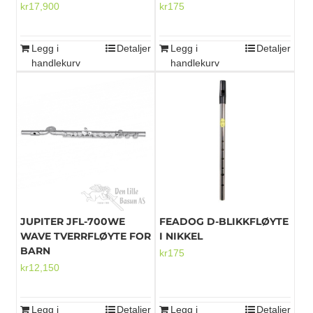
kr
17,900
kr
175
Legg i
Detaljer
Legg i
Detaljer
handlekurv
handlekurv
JUPITER JFL-700WE
FEADOG D-BLIKKFLØYTE
WAVE TVERRFLØYTE FOR
I NIKKEL
BARN
kr
175
kr
12,150
Legg i
Detaljer
Legg i
Detaljer