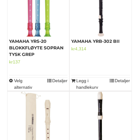
YAMAHA YRS-20
YAMAHA YRB-302 BII
BLOKKFLØYTE SOPRAN
kr
4,314
TYSK GREP
kr
137
Velg
Detaljer
Legg i
Detaljer
Dette
alternativ
handlekurv
produktet
har
flere
varianter.
Alternativene
kan
velges