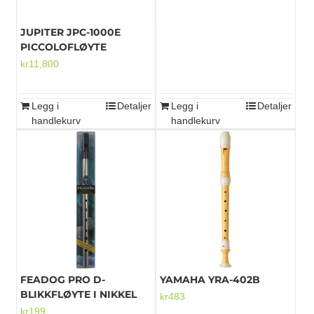
JUPITER JPC-1000E
PICCOLOFLØYTE
kr
11,800
Legg i
Detaljer
Legg i
Detaljer
handlekurv
handlekurv
FEADOG PRO D-
YAMAHA YRA-402B
BLIKKFLØYTE I NIKKEL
kr
483
kr
199