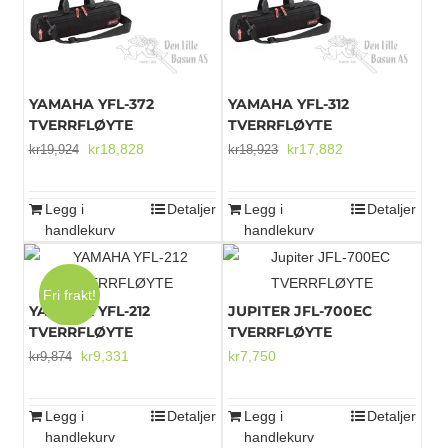
YAMAHA YFL-372
YAMAHA YFL-312
TVERRFLØYTE
TVERRFLØYTE
Opprinnelig
Nåværende
Opprinnelig
Nåværende
kr
18,828
kr
17,882
kr
19,924
kr
18,923
pris
pris
pris
pris
var:
er:
var:
er:
Legg i
Detaljer
Legg i
Detaljer
kr19,924.
kr18,828.
kr18,923.
kr17,882.
handlekurv
handlekurv
Fri frakt!
YAMAHA YFL-212
JUPITER JFL-700EC
TVERRFLØYTE
TVERRFLØYTE
Opprinnelig
Nåværende
kr
9,331
kr
7,750
kr
9,874
pris
pris
var:
er:
Legg i
Detaljer
Legg i
Detaljer
kr9,874.
kr9,331.
handlekurv
handlekurv