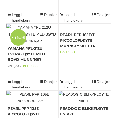
Legg i
Detaljer
Legg i
Detaljer
handlekurv
handlekurv
PEARL PFP-165E/T
Fri frakt!
PICCOLOFLØYTE
MUNNSTYKKE I TRE
YAMAHA YFL-212U
kr
21,900
TVERRFLØYTE MED
BØYD MUNNRØR
Opprinnelig
Nåværende
kr
11,656
kr
12,335
pris
pris
var:
er:
Legg i
Detaljer
Legg i
Detaljer
kr12,335.
kr11,656.
handlekurv
handlekurv
PEARL PFP-105E
FEADOG C-BLIKKFLØYTE
PICCOLOFLØYTE
I NIKKEL