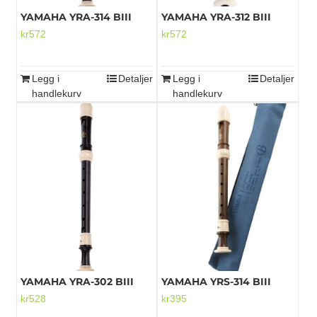
YAMAHA YRA-314 BIII
YAMAHA YRA-312 BIII
kr
572
kr
572
Legg i
Detaljer
Legg i
Detaljer
handlekurv
handlekurv
YAMAHA YRA-302 BIII
YAMAHA YRS-314 BIII
kr
528
kr
395