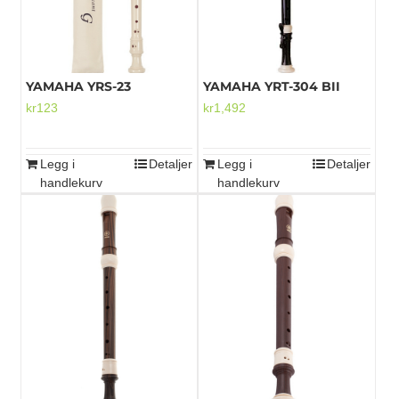
på
produktsiden
YAMAHA YRS-23
YAMAHA YRT-304 BII
kr
123
kr
1,492
Legg i
Detaljer
Legg i
Detaljer
handlekurv
handlekurv