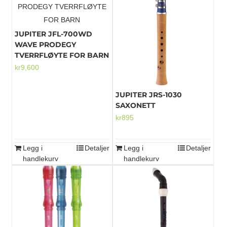
JUPITER JFL-700WD
WAVE PRODEGY
TVERRFLØYTE FOR BARN
kr
9,600
JUPITER JRS-1030
SAXONETT
kr
895
Legg i
Detaljer
Legg i
Detaljer
handlekurv
handlekurv