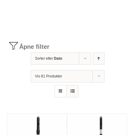
Tilbudstorg
Til dirigenten
Åpne filter
Instrumenter og tilbehør
Sorter etter
Dato
Bager/ etuier
Vis 81 Produkter
Noter
Stativer og lys
Diverse tilbehør