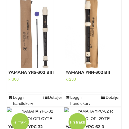
YAMAHA YRS-302 BIII
YAMAHA YRN-302 BII
kr
308
kr
230
Legg i
Detaljer
Legg i
Detaljer
handlekurv
handlekurv
Fri frakt!
Fri frakt!
YAMAHA YPC-32
YAMAHA YPC-62 R