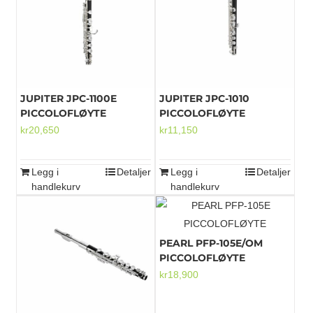
Mikrofoner
JUPITER JPC-1100E
JUPITER JPC-1010
PICCOLOFLØYTE
PICCOLOFLØYTE
kr
20,650
kr
11,150
Legg i
Detaljer
Legg i
Detaljer
handlekurv
handlekurv
PEARL PFP-105E/OM
PICCOLOFLØYTE
kr
18,900