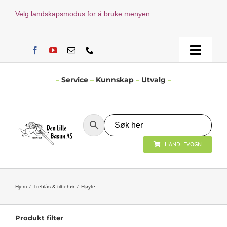
Skip
Velg landskapsmodus for å bruke menyen
to
content
Toggle
Naviga
Hjem
–
Service
–
Kunnskap
–
Utvalg
–
Verksted
HANDLEVOGN
Nyheter
Åpningstider
Hjem
Treblås & tilbehør
Fløyte
Kontakt Oss
Produkt filter