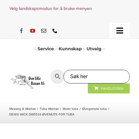
Skip
Velg landskapsmodus for å bruke menyen
to
content
Toggle
Naviga
Hjem
–
Service
–
Kunnskap
–
Utvalg
–
Verksted
HANDLEVOGN
Nyheter
Messing & tilbehør
Tuba tilbehør
Muter tuba
Øvingsmute tuba
Åpningstider
DENIS WICK DW5519 ØVEMUTE FOR TUBA
Kontakt Oss