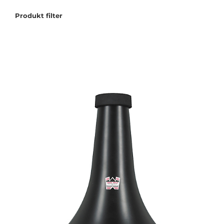
Produkt filter
Tilbudstorg
Til dirigenten
Instrumenter og tilbehør
Bager/ etuier
Noter
Stativer og lys
Diverse tilbehør