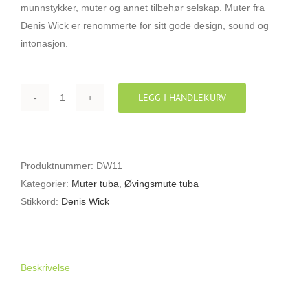
munnstykker, muter og annet tilbehør selskap. Muter fra
Denis Wick er renommerte for sitt gode design, sound og
intonasjon.
LEGG I HANDLEKURV
DENIS
WICK
DW5519
ØVEMUTE
Produktnummer:
DW11
FOR
Kategorier:
Muter tuba
,
Øvingsmute tuba
TUBA
Stikkord:
Denis Wick
antall
Beskrivelse