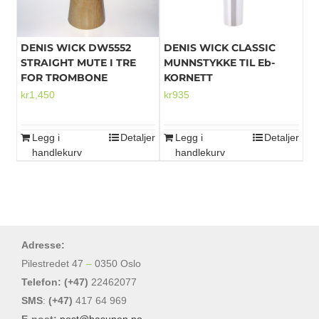
DENIS WICK DW5552
DENIS WICK CLASSIC
STRAIGHT MUTE I TRE
MUNNSTYKKE TIL Eb-
FOR TROMBONE
KORNETT
kr
1,450
kr
935
Legg i
Detaljer
Legg i
Detaljer
handlekurv
handlekurv
Adresse:
Pilestredet 47
–
0350 Oslo
Telefon: (+47)
22462077
SMS
:
(+47)
417 64 969
E-post:
post@basunen.no