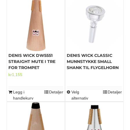
DENIS WICK DW5551
DENIS WICK CLASSIC
STRAIGHT MUTE I TRE
MUNNSTYKKE SMALL
FOR TROMPET
SHANK TIL FLYGELHORN
kr
1,155
Legg i
Detaljer
Velg
Detaljer
Dette
handlekurv
alternativ
produktet
har
flere
varianter.