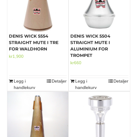
Alternativene
kan
velges
på
produktsiden
DENIS WICK 5554
DENIS WICK 5504
STRAIGHT MUTE I TRE
STRAIGHT MUTE I
FOR WALDHORN
ALUMINIUM FOR
TROMPET
kr
1,900
kr
660
Legg i
Detaljer
Legg i
Detaljer
handlekurv
handlekurv