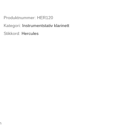
TRAVLITE
STATIV
Produktnummer:
HER120
KLARINETT
Kategori:
Instrumentstativ klarinett
antall
Stikkord:
Hercules
 TRAVLITE STATIV KLARINETT
m