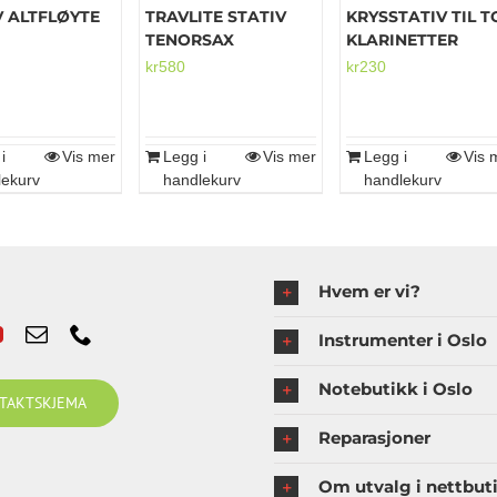
V ALTFLØYTE
TRAVLITE STATIV
KRYSSTATIV TIL T
TENORSAX
KLARINETTER
kr
580
kr
230
i
Vis mer
Legg i
Vis mer
Legg i
Vis 
lekurv
handlekurv
handlekurv
Hvem er vi?
Instrumenter i Oslo
Notebutikk i Oslo
TAKTSKJEMA
Reparasjoner
Om utvalg i nettbut