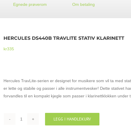
Egnede prøverom
Om betaling
HERCULES DS440B TRAVLITE STATIV KLARINETT
kr
335
HERCULES DS440B TRAVLITE STATIV KLARINETT
Hercules TravLite-serien er designet for musikere som vil ta med stati
er lette og stabile og passer i alle instrumentvesker! Dette stativet h
forvandles til en kompakt kjegle som passer i klarinettklokken under t
LEGG I HANDLEKURV
HERCULES
DS440B