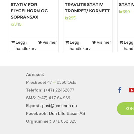
STATIV FOR
TRAVLITE STATIV
STATI
FLYGELHORN OG
TROMPET/ KORNETT
kr
390
SOPRANSAX
kr
295
kr
345
Legg i
Vis mer
Legg i
Vis mer
Legg 
handlekurv
handlekurv
hand
Adresse:
Pilestredet 47
–
0350 Oslo
Telefon: (+47)
22462077
SMS
:
(+47)
417 64 969
E-post:
post@basunen.no
KON
Facebook:
Den Lille Basun AS
Orgnummer:
971 052 325