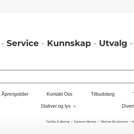
-
Service
-
Kunnskap
-
Utvalg
-
Åpningstider
Kontakt Oss
Tilbudstorg
Stativer og lys
Diver
Treblås & tilbehør
Klarinett tilbehør
Tilbehør Bb-klarinett
I