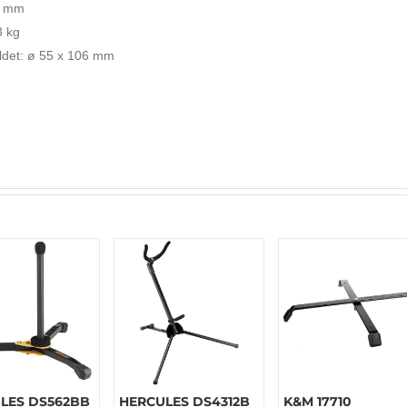
0 mm
3 kg
ldet: ø 55 x 106 mm
LES DS562BB
HERCULES DS4312B
K&M 17710