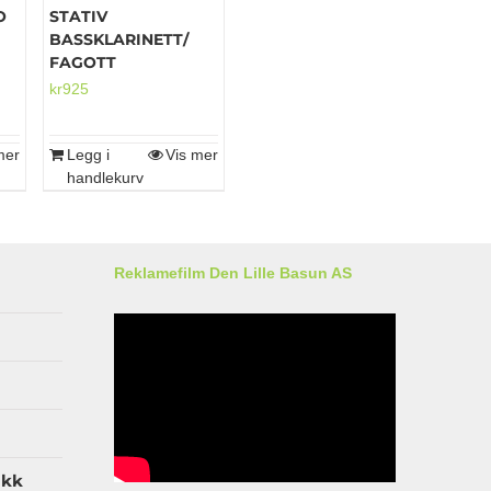
O
STATIV
BASSKLARINETT/
FAGOTT
kr
925
mer
Legg i
Vis mer
handlekurv
Reklamefilm Den Lille Basun AS
ikk