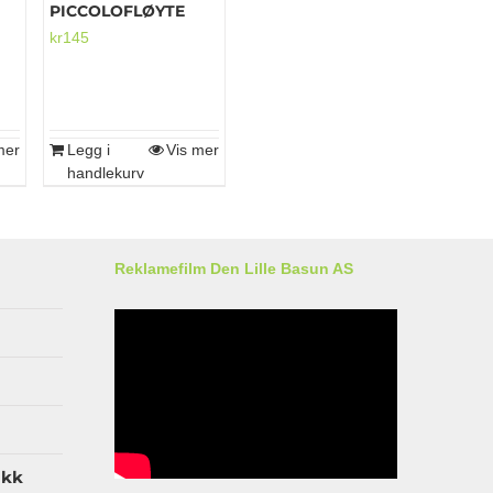
PICCOLOFLØYTE
kr
145
mer
Legg i
Vis mer
handlekurv
Reklamefilm Den Lille Basun AS
ikk