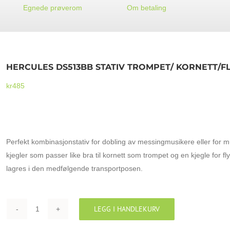
Egnede prøverom
Om betaling
HERCULES DS513BB STATIV TROMPET/ KORNETT/
kr
485
HERCULES DS513BB STATIV TROMPET/ KORNETT/FLYGELH
Perfekt kombinasjonstativ for dobling av messingmusikere eller for 
kjegler som passer like bra til kornett som trompet og en kjegle for fl
lagres i den medfølgende transportposen.
LEGG I HANDLEKURV
HERCULES
DS513BB