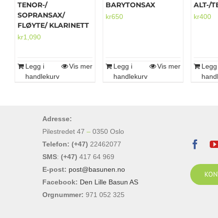
TENOR-/
BARYTONSAX
ALT-/
SOPRANSAX/
kr
650
kr
400
FLØYTE/ KLARINETT
kr
1,090
Legg i
Vis mer
Legg i
Vis mer
Legg 
handlekurv
handlekurv
hand
Adresse:
Pilestredet 47
–
0350 Oslo
Telefon: (+47)
22462077
SMS
:
(+47)
417 64 969
E-post:
post@basunen.no
KON
Facebook:
Den Lille Basun AS
Orgnummer:
971 052 325