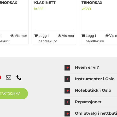
TENORSAX
KLARINETT
TENORSAX
kr
335
kr
580
i
Vis mer
Legg i
Vis mer
Legg i
Vis 
lekurv
handlekurv
handlekurv
Hvem er vi?
Instrumenter i Oslo
Notebutikk i Oslo
TAKTSKJEMA
Reparasjoner
Om utvalg i nettbut