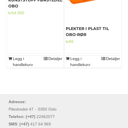
OBO
kr
54,900
PLEKTER I PLAST TIL
OBO-RØR
kr
65
Legg i
Detaljer
Legg i
Detaljer
handlekurv
handlekurv
Adresse:
Pilestredet 47
–
0350 Oslo
Telefon: (+47)
22462077
SMS
:
(+47)
417 64 969