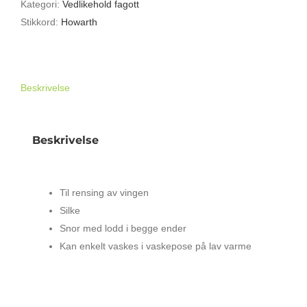
Kategori:
Vedlikehold fagott
Stikkord:
Howarth
Beskrivelse
Beskrivelse
HOWARTH SWAB FAGOTT VINGEN
Til rensing av vingen
Silke
Snor med lodd i begge ender
Kan enkelt vaskes i vaskepose på lav varme