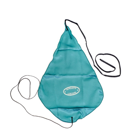
Tilbudstorg
Til dirigenten
Instrumenter og tilbehør
Bager/ etuier
Noter
Stativer og lys
Diverse tilbehør