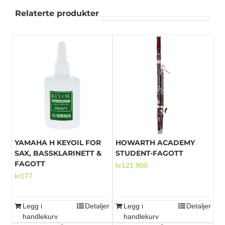
Relaterte produkter
YAMAHA H KEYOIL FOR
HOWARTH ACADEMY
SAX, BASSKLARINETT &
STUDENT-FAGOTT
FAGOTT
kr
121,900
kr
177
Legg i
Detaljer
Legg i
Detaljer
handlekurv
handlekurv