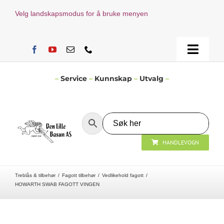
Skip
Velg landskapsmodus for å bruke menyen
to
content
Toggle
Naviga
Hjem
–
Service
–
Kunnskap
–
Utvalg
–
Verksted
HANDLEVOGN
Nyheter
Treblås & tilbehør
Fagott tilbehør
Vedlikehold fagott
Åpningstider
HOWARTH SWAB FAGOTT VINGEN
Kontakt Oss