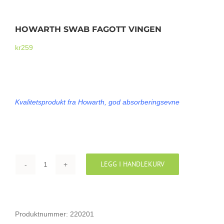
Mikrofoner
HOWARTH SWAB FAGOTT VINGEN
kr
259
HOWARTH SWAB FAGOTT STØVEL
Kvalitetsprodukt fra Howarth, god absorberingsevne
LEGG I HANDLEKURV
HOWARTH
SWAB
FAGOTT
VINGEN
Produktnummer:
220201
antall