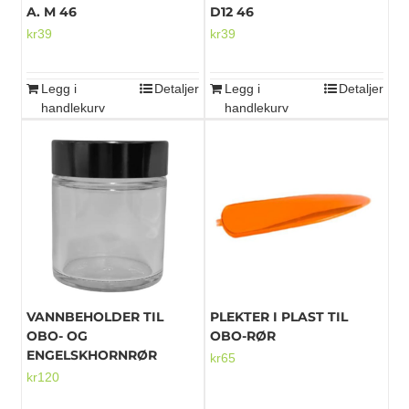
A. M 46
D12 46
kr
39
kr
39
Legg i
Detaljer
Legg i
Detaljer
handlekurv
handlekurv
VANNBEHOLDER TIL
PLEKTER I PLAST TIL
OBO- OG
OBO-RØR
ENGELSKHORNRØR
kr
65
kr
120