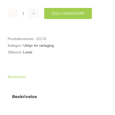
LEGG I HANDLEKURV
Mikrofoner
HYLSE
ENGELSK
HORN-
RØR
Produktnummer:
22170
LORÉE
Kategori:
Utstyr for rørlaging
antall
Stikkord:
Lorée
Beskrivelse
Beskrivelse
HYLSE ENGELSK HORN-RØR LORÉE