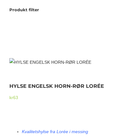
Produkt filter
Tilbudstorg
Til dirigenten
Instrumenter og tilbehør
Bager/ etuier
HYLSE ENGELSK HORN-RØR LORÉE
Noter
kr
63
Stativer og lys
HYLSE OBORØR CHIARUGI 2-47
Kvalitetshylse fra Lorée i messing
Diverse tilbehør