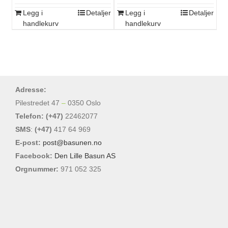
Legg i
Detaljer
Legg i
Detaljer
handlekurv
handlekurv
Adresse:
Pilestredet 47
–
0350 Oslo
Telefon: (+47)
22462077
SMS
:
(+47)
417 64 969
E-post:
post@basunen.no
Facebook:
Den Lille Basun AS
Orgnummer:
971 052 325