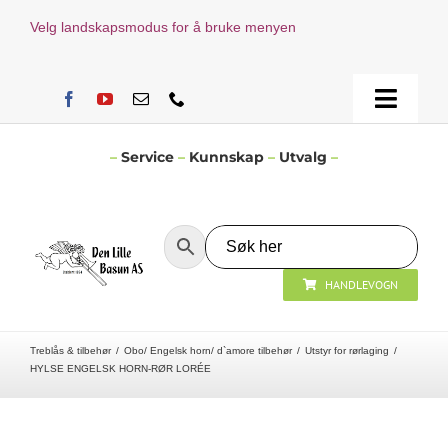
Skip
Velg landskapsmodus for å bruke menyen
to
content
Toggle
Naviga
Hjem
–
Service
–
Kunnskap
–
Utvalg
–
Verksted
HANDLEVOGN
Nyheter
Treblås & tilbehør
Obo/ Engelsk horn/ d`amore tilbehør
Utstyr for rørlaging
Åpningstider
HYLSE ENGELSK HORN-RØR LORÉE
Kontakt Oss