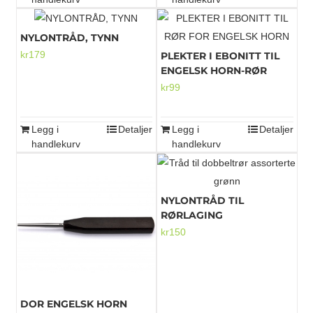
NYLONTRÅD, TYNN
kr
179
PLEKTER I EBONITT TIL
ENGELSK HORN-RØR
kr
99
Legg i
Detaljer
Legg i
Detaljer
handlekurv
handlekurv
NYLONTRÅD TIL
RØRLAGING
kr
150
DOR ENGELSK HORN