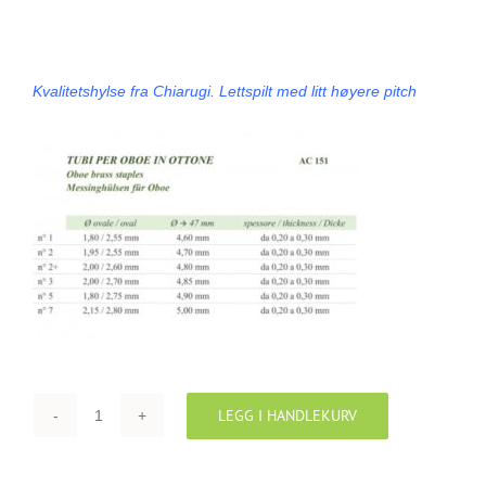
HYLSE OBORØR CHIARUGI 2-47
Mikrofoner
Kvalitetshylse fra Chiarugi. Lettspilt med litt høyere pitch
LEGG I HANDLEKURV
HYLSE
OBORØR
CHIARUGI