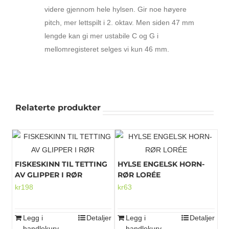
videre gjennom hele hylsen. Gir noe høyere
pitch, mer lettspilt i 2. oktav. Men siden 47 mm
lengde kan gi mer ustabile C og G i
mellomregisteret selges vi kun 46 mm.
Relaterte produkter
FISKESKINN TIL TETTING
HYLSE ENGELSK HORN-
AV GLIPPER I RØR
RØR LORÉE
kr
198
kr
63
Legg i
Detaljer
Legg i
Detaljer
handlekurv
handlekurv