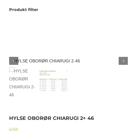
Produkt filter
Tilbudstorg
Til dirigenten
Instrumenter og tilbehør
Bager/ etuier
Noter
Stativer og lys
HYLSE OBORØR CHIARUGI 2+ 46
kr
58
Diverse tilbehør