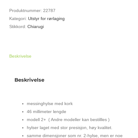
2+
Produktnummer:
22787
46
Kategori:
Utstyr for rørlaging
antall
Stikkord:
Chiarugi
Beskrivelse
Beskrivelse
HYLSE OBORØR CHIARUGI 2-47
messinghylse med kork
46 millimeter lengde
modell 2+ ( Andre modeller kan bestillles )
hylser laget med stor presisjon, høy kvalitet.
samme dimensjoner som nr. 2-hylse, men er noe