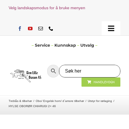
Skip
Velg landskapsmodus for å bruke menyen
to
content
Toggle
Naviga
Hjem
–
Service
–
Kunnskap
–
Utvalg
–
Verksted
HANDLEVOGN
Nyheter
Treblås & tilbehør
Obo/ Engelsk horn/ d`amore tilbehør
Utstyr for rørlaging
Åpningstider
HYLSE OBORØR CHIARUGI 2+ 46
Kontakt Oss