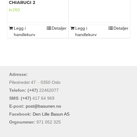
CHIARUGI 2
kr
260
Legg i
Detaljer
Legg i
Detaljer
handlekurv
handlekurv
Adresse:
Pilestredet 47
–
0350 Oslo
Telefon: (+47)
22462077
SMS
:
(+47)
417 64 969
E-post:
post@basunen.no
Facebook:
Den Lille Basun AS
Orgnummer:
971 052 325