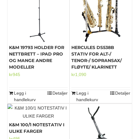
K&M 19793 HOLDER FOR
HERCULES DS538B
NETTBRETT – IPAD PRO
STATIV FOR ALT-/
OG MANGE ANDRE
TENOR-/ SOPRANSAX/
MODELLER
FLØYTE/ KLARINETT
kr
945
kr
1,090
Legg i
Detaljer
Legg i
Detaljer
handlekurv
handlekurv
K&M 100/1 NOTESTATIV I
ULIKE FARGER
kr
495