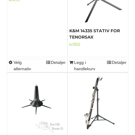
K&M 14335 STATIV FOR
TENORSAX
kr
950
Velg
Detaljer
Legg i
Detaljer
Dette
alternativ
handlekurv
produktet
har
flere
varianter.
Alternativene
kan
velges
på
produktsiden