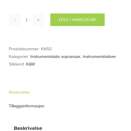
LEGG I HANDLEKURV
K&M
15290
STATIV
FOR
Produktnummer:
KM50
RETT
Kategorier:
Instrumentstativ sopransax
,
Instrumentstativer
SOPRANSAX
Stikkord:
K&M
antall
Beskrivelse
Tilleggsinformasjon
Beskrivelse