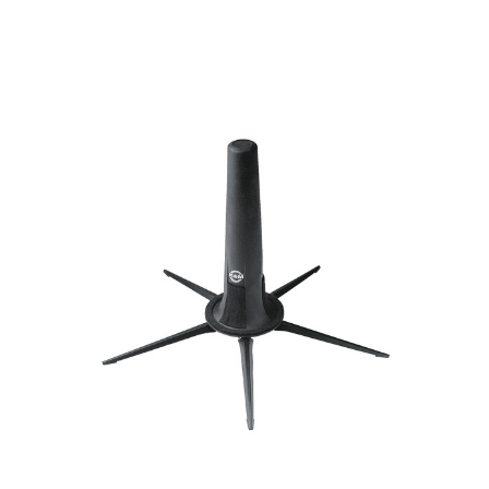
Tilbudstorg
Til dirigenten
Instrumenter og tilbehør
Bager/ etuier
Noter
Stativer og lys
Diverse tilbehør