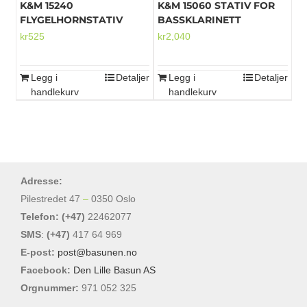
K&M 15240
K&M 15060 STATIV FOR
FLYGELHORNSTATIV
BASSKLARINETT
kr
525
kr
2,040
Legg i
Detaljer
Legg i
Detaljer
handlekurv
handlekurv
Adresse:
Pilestredet 47
–
0350 Oslo
Telefon: (+47)
22462077
SMS
:
(+47)
417 64 969
E-post:
post@basunen.no
Facebook:
Den Lille Basun AS
Orgnummer:
971 052 325