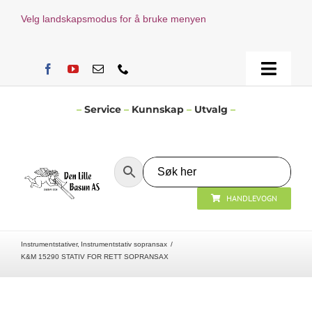
Skip
Velg landskapsmodus for å bruke menyen
to
content
Toggle
Naviga
Hjem
–
Service
–
Kunnskap
–
Utvalg
–
Verksted
HANDLEVOGN
Nyheter
Instrumentstativer
Instrumentstativ sopransax
Åpningstider
K&M 15290 STATIV FOR RETT SOPRANSAX
Kontakt Oss