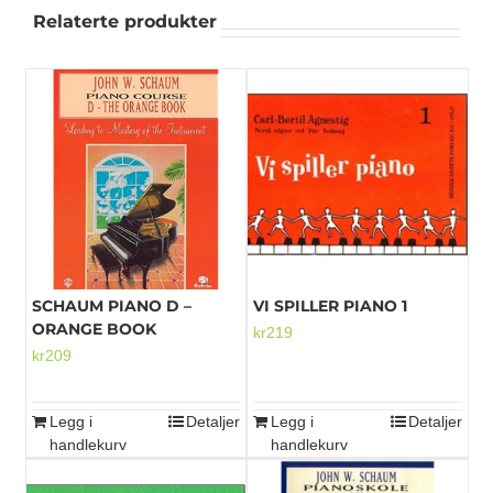
Relaterte produkter
SCHAUM PIANO D –
VI SPILLER PIANO 1
ORANGE BOOK
kr
219
kr
209
Legg i
Detaljer
Legg i
Detaljer
handlekurv
handlekurv