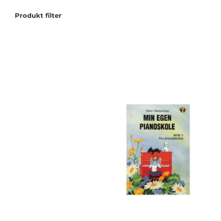
Produkt filter
Tilbudstorg
Til dirigenten
Instrumenter og tilbehør
Bager/ etuier
Noter
Stativer og lys
Diverse tilbehør