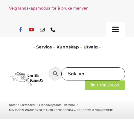
Skip
Velg landskapsmodus for å bruke menyen
to
content
Toggle
Naviga
Hjem
–
Service
–
Kunnskap
–
Utvalg
–
Verksted
HANDLEVOGN
Nyheter
Noter
Lærebøker
Piano/Keyboard - lærebok
Åpningstider
MIN EGEN PIANOSKOLE 1- TILLEGGSBOKA – SELBERG & SKØYENEIE
Kontakt Oss