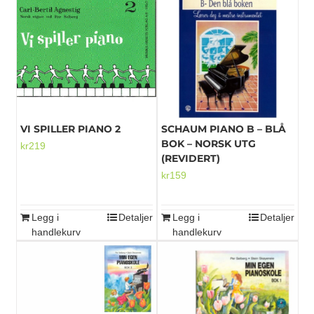
VI SPILLER PIANO 2
SCHAUM PIANO B – BLÅ
BOK – NORSK UTG
kr
219
(REVIDERT)
kr
159
Legg i
Detaljer
Legg i
Detaljer
handlekurv
handlekurv