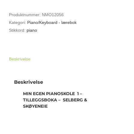
PIANOSKOLE
1-
Produktnummer:
NMO12056
TILLEGGSBOKA
Kategori:
Piano/Keyboard - lærebok
-
Stikkord:
piano
SELBERG
&
SKØYENEIE
antall
Beskrivelse
Beskrivelse
MIN EGEN PIANOSKOLE 1 –
TILLEGGSBOKA – SELBERG &
SKØYENEIE