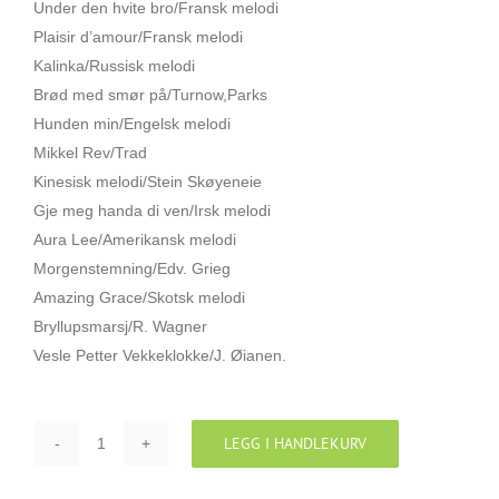
Under den hvite bro/Fransk melodi
Plaisir d’amour/Fransk melodi
Kalinka/Russisk melodi
Brød med smør på/Turnow,Parks
Hunden min/Engelsk melodi
Mikkel Rev/Trad
Kinesisk melodi/Stein Skøyeneie
Gje meg handa di ven/Irsk melodi
Aura Lee/Amerikansk melodi
Morgenstemning/Edv. Grieg
Amazing Grace/Skotsk melodi
Bryllupsmarsj/R. Wagner
Vesle Petter Vekkeklokke/J. Øianen.
LEGG I HANDLEKURV
MIN
EGEN