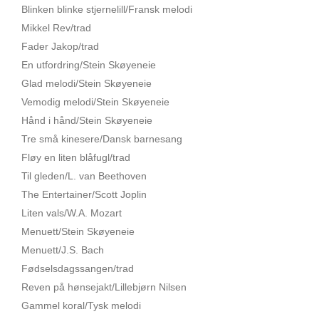
Blinken blinke stjernelill/Fransk melodi
Mikkel Rev/trad
Fader Jakop/trad
En utfordring/Stein Skøyeneie
Glad melodi/Stein Skøyeneie
Vemodig melodi/Stein Skøyeneie
Hånd i hånd/Stein Skøyeneie
Tre små kinesere/Dansk barnesang
Fløy en liten blåfugl/trad
Til gleden/L. van Beethoven
The Entertainer/Scott Joplin
Liten vals/W.A. Mozart
Menuett/Stein Skøyeneie
Menuett/J.S. Bach
Fødselsdagssangen/trad
Reven på hønsejakt/Lillebjørn Nilsen
Gammel koral/Tysk melodi