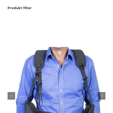
Produkt filter
Tilbudstorg
Til dirigenten
Instrumenter og tilbehør
Bager/ etuier
Noter
Stativer og lys
Diverse tilbehør