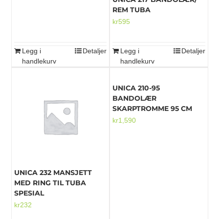
REM TUBA
kr
595
Legg i
Detaljer
Legg i
Detaljer
handlekurv
handlekurv
UNICA 210-95
BANDOLÆR
SKARPTROMME 95 CM
kr
1,590
UNICA 232 MANSJETT
MED RING TIL TUBA
SPESIAL
kr
232