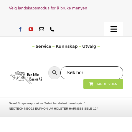
Skip
Velg landskapsmodus for å bruke menyen
to
content
Toggle
Naviga
Hjem
–
Service
–
Kunnskap
–
Utvalg
–
Verksted
HANDLEVOGN
Nyheter
Seler/ Straps euphonium
Seler/ bandolær/ bærebøyle
Åpningstider
NEOTECH NEO62 EUPHONIUM HOLSTER HARNESS SELE 12″
Kontakt Oss