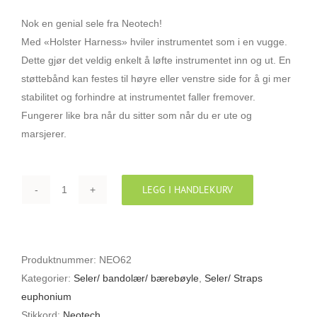
Nok en genial sele fra Neotech!
Med «Holster Harness» hviler instrumentet som i en vugge.
Dette gjør det veldig enkelt å løfte instrumentet inn og ut. En
støttebånd kan festes til høyre eller venstre side for å gi mer
stabilitet og forhindre at instrumentet faller fremover.
Fungerer like bra når du sitter som når du er ute og
marsjerer.
LEGG I HANDLEKURV
NEOTECH
NEO62
EUPHONIUM
HOLSTER
Produktnummer:
NEO62
HARNESS
Kategorier:
Seler/ bandolær/ bærebøyle
,
Seler/ Straps
SELE
euphonium
12"
Stikkord:
Neotech