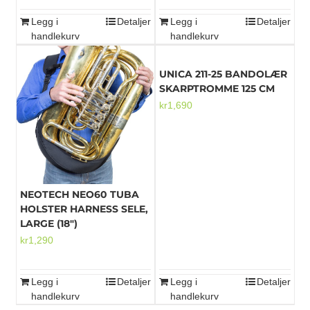
Legg i
Detaljer
Legg i
Detaljer
handlekurv
handlekurv
UNICA 211-25 BANDOLÆR
SKARPTROMME 125 CM
kr
1,690
NEOTECH NEO60 TUBA
HOLSTER HARNESS SELE,
LARGE (18″)
kr
1,290
Legg i
Detaljer
Legg i
Detaljer
handlekurv
handlekurv