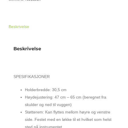
antall
Beskrivelse
Beskrivelse
NEOTECH NEO62 EUPHONIUM HOLSTER
HARNESS SELE 12″
SPESIFIKASJONER
Holderbredde: 30,5 cm
Høydejustering: 47 cm – 65 cm (beregnet fra
skulder og ned til vuggen)
Støtterem: Kan flyttes mellom høyre og venstre
side. Festet med en løkke til et hvilket som helst
sted på instrumentet.