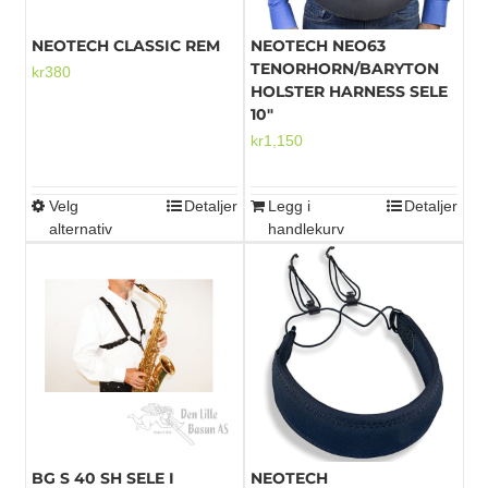
på
på
produktsiden
produktsiden
NEOTECH CLASSIC REM
NEOTECH NEO63
TENORHORN/BARYTON
kr
380
HOLSTER HARNESS SELE
10″
kr
1,150
Velg
Detaljer
Legg i
Detaljer
Dette
alternativ
handlekurv
produktet
har
flere
varianter.
Alternativene
kan
velges
på
produktsiden
BG S 40 SH SELE I
NEOTECH