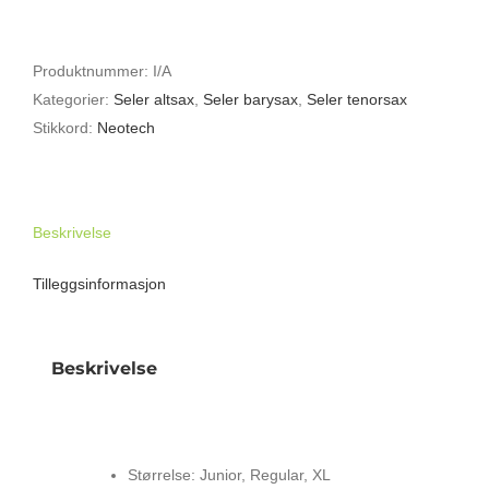
SOFT
HARNESS
SELE
Produktnummer:
I/A
FOR
Kategorier:
Seler altsax
,
Seler barysax
,
Seler tenorsax
SAXOFON
Stikkord:
Neotech
antall
Beskrivelse
Tilleggsinformasjon
Beskrivelse
NEOTECH SOFT HARNESS SELE FOR
SAXOFON
Størrelse: Junior, Regular, XL