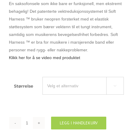
En saksofonsele som ikke bare er funksjonell, men ekstremt
behagelig!
Det patenterte vektreduksjonssystemet til Soft
Harness ™ bruker neopren forsterket med et elastisk
støttesystem som bærer vektenn til et tungt instrument,
samtidig som musikerens bevegelsesfrihet forbedres. Soft
Harness ™ er bra for musikere i marsjerende band eller
personer med rygg- eller nakkeproblemer.
Klikk her for å se video med produktet
Størrelse

LEGG I HANDLEKURV
NEOTECH