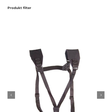
Produkt filter
Tilbudstorg
Til dirigenten
Instrumenter og tilbehør
Bager/ etuier
Noter
Stativer og lys
Diverse tilbehør