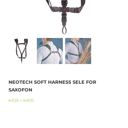
Mikrofoner
NEOTECH SOFT HARNESS SELE FOR
SAXOFON
Prisområde:
kr
535
–
kr
620
kr535
til
NEOTECH SOFT HARNESS SELE FOR SAXOFON
kr620