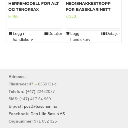
HERREMODELL FOR ALT
NEO18NAKKESTROPP
OG TENORSAX
FOR BASSKLARINETT
kr
460
kr
380
Legg i
Detaljer
Legg i
Detaljer
handlekurv
handlekurv
Adresse:
Pilestredet 47
–
0350 Oslo
Telefon: (+47)
22462077
SMS
:
(+47)
417 64 969
E-post:
post@basunen.no
Facebook:
Den Lille Basun AS
Orgnummer:
971 052 325