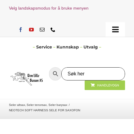
Skip
Velg landskapsmodus for å bruke menyen
to
content
Toggle
Naviga
Hjem
–
Service
–
Kunnskap
–
Utvalg
–
Verksted
HANDLEVOGN
Nyheter
Seler altsax
Seler tenorsax
Seler barysax
Åpningstider
NEOTECH SOFT HARNESS SELE FOR SAXOFON
Kontakt Oss