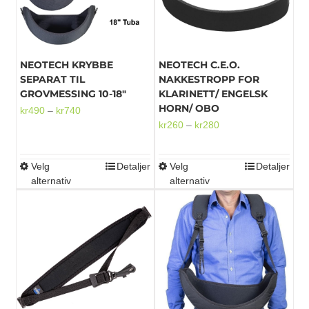
NEOTECH KRYBBE
NEOTECH C.E.O.
SEPARAT TIL
NAKKESTROPP FOR
GROVMESSING 10-18″
KLARINETT/ ENGELSK
HORN/ OBO
Prisområde:
kr
490
–
kr
740
Prisområde:
kr
260
–
kr
280
kr490
kr260
til
til
kr740
Velg
Detaljer
Velg
Detaljer
Dette
Dette
kr280
alternativ
alternativ
produktet
produktet
har
har
flere
flere
varianter.
varianter.
Alternativene
Alternativene
kan
kan
velges
velges