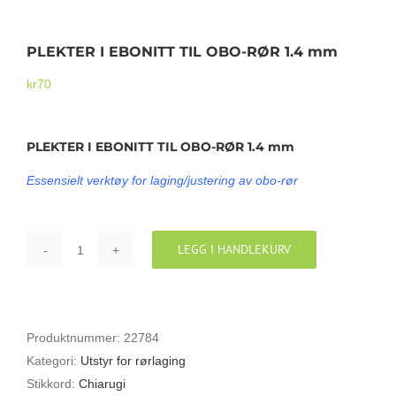
Mikrofoner
PLEKTER I EBONITT TIL OBO-RØR 1.4 mm
kr
70
PLEKTER I EBONITT TIL OBO-RØR 1.4 mm
Essensielt verktøy for laging/justering av obo-rør
LEGG I HANDLEKURV
PLEKTER
I
EBONITT
TIL
Produktnummer:
22784
OBO-
Kategori:
Utstyr for rørlaging
RØR
Stikkord:
Chiarugi