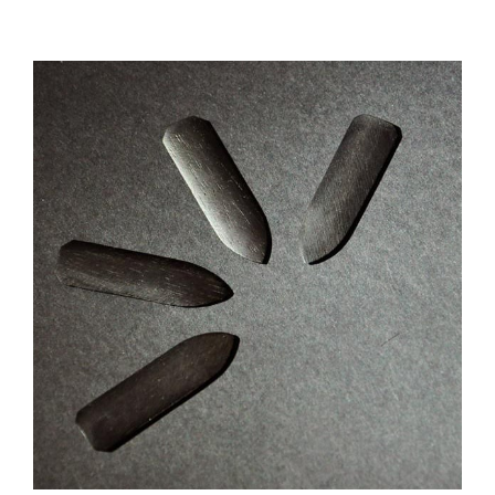
Tilbudstorg
Til dirigenten
Instrumenter og tilbehør
Bager/ etuier
Noter
Stativer og lys
Diverse tilbehør