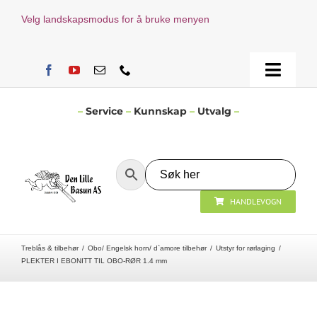
Skip
Velg landskapsmodus for å bruke menyen
to
content
Toggle
Naviga
Hjem
–
Service
–
Kunnskap
–
Utvalg
–
Verksted
HANDLEVOGN
Nyheter
Treblås & tilbehør
Obo/ Engelsk horn/ d`amore tilbehør
Utstyr for rørlaging
Åpningstider
PLEKTER I EBONITT TIL OBO-RØR 1.4 mm
Kontakt Oss