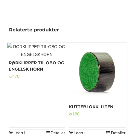
Relaterte produkter
RØRKLIPPER TIL OBO OG
ENGELSK HORN
kr
470
KUTTEBLOKK, LITEN
kr
180
Legg i
Detaljer
Legg i
Detaljer