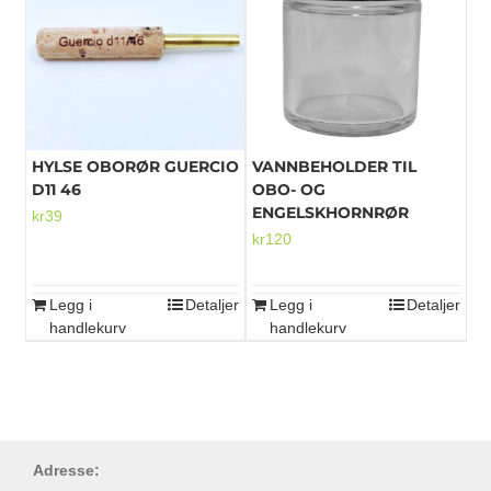
HYLSE OBORØR GUERCIO
VANNBEHOLDER TIL
D11 46
OBO- OG
ENGELSKHORNRØR
kr
39
kr
120
Legg i
Detaljer
Legg i
Detaljer
handlekurv
handlekurv
Adresse: