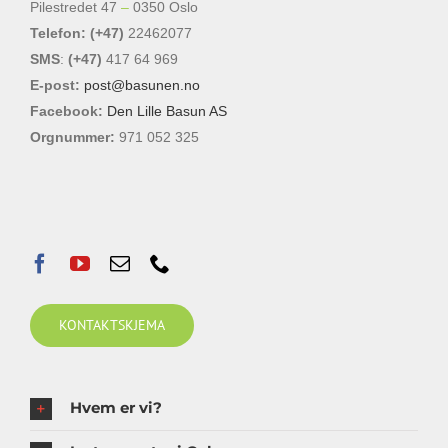
Pilestredet 47
–
0350 Oslo
Telefon: (+47)
22462077
SMS
:
(+47)
417 64 969
E-post:
post@basunen.no
Facebook:
Den Lille Basun AS
Orgnummer:
971 052 325
KONTAKTSKJEMA
Hvem er vi?