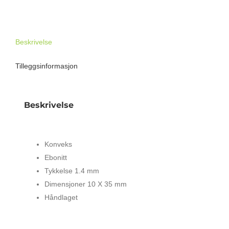
1.4
mm
antall
Beskrivelse
Tilleggsinformasjon
Beskrivelse
PLEKTER I EBONITT TIL OBO-RØR 1.4 mm
Konveks
Ebonitt
Tykkelse 1.4 mm
Dimensjoner 10 X 35 mm
Håndlaget