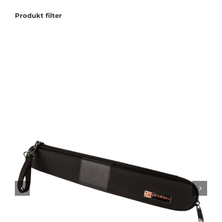
Produkt filter
Tilbudstorg
Til dirigenten
Instrumenter og tilbehør
Bager/ etuier
Noter
Stativer og lys
Diverse tilbehør