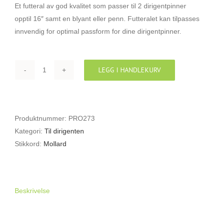
Et futteral av god kvalitet som passer til 2 dirigentpinner
opptil 16″ samt en blyant eller penn. Futteralet kan tilpasses
innvendig for optimal passform for dine dirigentpinner.
LEGG I HANDLEKURV
PROTEC
BC16
FUTTERAL
FOR
Produktnummer:
PRO273
DIRIGENTPINNER
Kategori:
Til dirigenten
antall
Stikkord:
Mollard
Beskrivelse