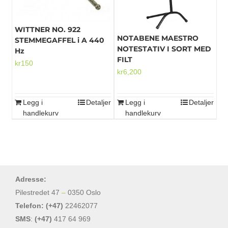
WITTNER NO. 922
NOTABENE MAESTRO
STEMMEGAFFEL i A 440
NOTESTATIV I SORT MED
Hz
FILT
kr
150
kr
6,200
Legg i
Detaljer
Legg i
Detaljer
handlekurv
handlekurv
Adresse:
Pilestredet 47
–
0350 Oslo
Telefon: (+47)
22462077
SMS
:
(+47)
417 64 969