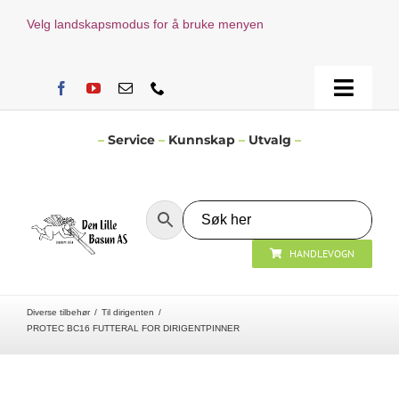
Skip
Velg landskapsmodus for å bruke menyen
to
content
Toggle
Naviga
Hjem
–
Service
–
Kunnskap
–
Utvalg
–
Verksted
HANDLEVOGN
Nyheter
Diverse tilbehør
Til dirigenten
Åpningstider
PROTEC BC16 FUTTERAL FOR DIRIGENTPINNER
Kontakt Oss