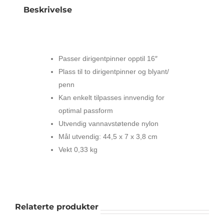
Beskrivelse
PROTEC BC16 FUTTERAL FOR
DIRIGENTPINNER
Passer dirigentpinner opptil 16″
Plass til to dirigentpinner og blyant/
penn
Kan enkelt tilpasses innvendig for
optimal passform
Utvendig vannavstøtende nylon
Mål utvendig: 44,5 x 7 x 3,8 cm
Vekt 0,33 kg
Relaterte produkter