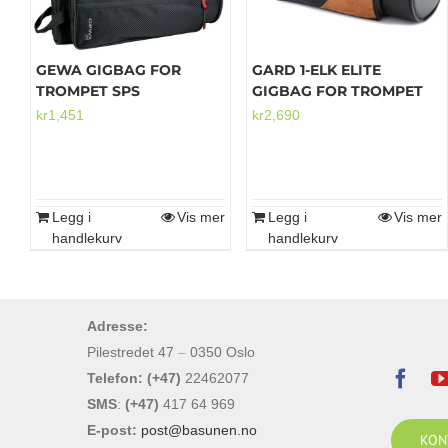
GEWA GIGBAG FOR
GARD 1-ELK ELITE
TROMPET SPS
GIGBAG FOR TROMPET
kr
1,451
kr
2,690
Legg i
Vis mer
Legg i
Vis mer
handlekurv
handlekurv
Adresse:
Pilestredet 47
–
0350 Oslo
Telefon: (+47)
22462077
SMS
:
(+47)
417 64 969
E-post:
post@basunen.no
KON