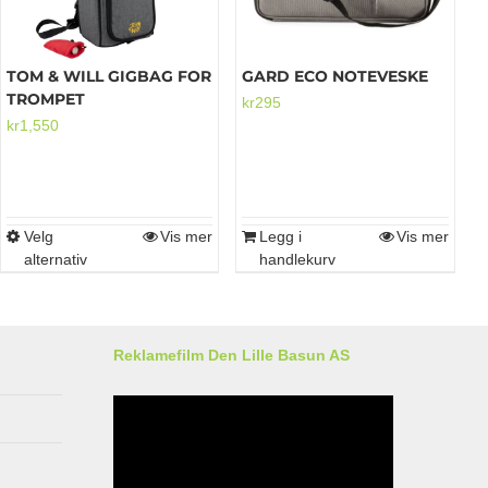
TOM & WILL GIGBAG FOR
GARD ECO NOTEVESKE
TROMPET
kr
295
kr
1,550
Velg
Vis mer
Legg i
Vis mer
Dette
alternativ
handlekurv
produktet
har
flere
varianter.
Reklamefilm Den Lille Basun AS
Alternativene
kan
velges
på