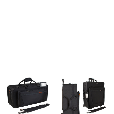
HJUL
FOR
TROMPET
OG
FLYGELHORN
antall