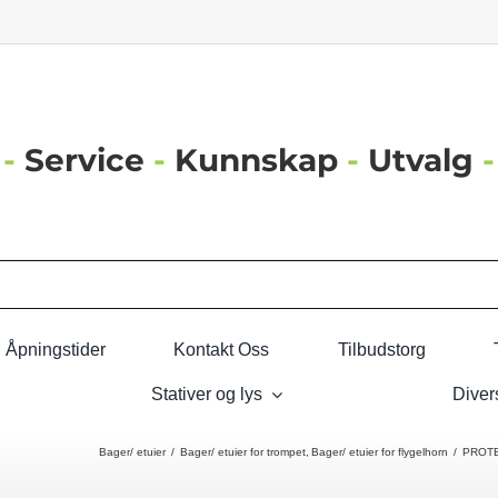
-
Service
-
Kunnskap
-
Utvalg
-
Åpningstider
Kontakt Oss
Tilbudstorg
Stativer og lys
Diver
Bager/ etuier
Bager/ etuier for trompet
Bager/ etuier for flygelhorn
PROTE