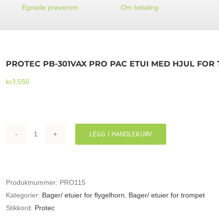
Egnede prøverom
Om betaling
PROTEC PB-301VAX PRO PAC ETUI MED HJUL FO
kr
3,550
LEGG I HANDLEKURV
PROTEC
PB-
301VAX
PRO
Produktnummer:
PRO115
PAC
Kategorier:
Bager/ etuier for flygelhorn
,
Bager/ etuier for trompet
ETUI
Stikkord:
Protec
MED