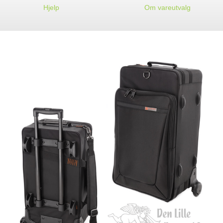
Hjelp
Om vareutvalg