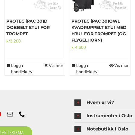
PROTEC iPAC 301D
PROTEC iPAC 301QWL
DOBBELT ETUI FOR
KVADRUPPELT ETUI MED
TROMPET
HJUL FOR TROMPET (OG
FLYGELHORN)
kr
3,200
kr
4,600
Legg i
Vis mer
Legg i
Vis mer
handlekurv
handlekurv
Hvem er vi?
Instrumenter i Oslo
Notebutikk i Oslo
TAKTSKJEMA