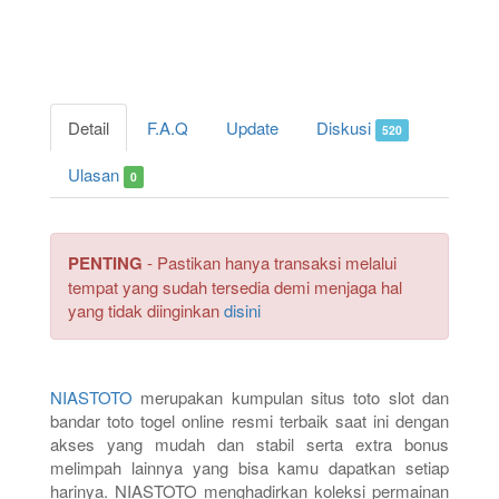
Detail
F.A.Q
Update
Diskusi
520
Ulasan
0
PENTING
- Pastikan hanya transaksi melalui
tempat yang sudah tersedia demi menjaga hal
yang tidak diinginkan
disini
NIASTOTO
merupakan kumpulan situs toto slot dan
bandar toto togel online resmi terbaik saat ini dengan
akses yang mudah dan stabil serta extra bonus
melimpah lainnya yang bisa kamu dapatkan setiap
harinya. NIASTOTO menghadirkan koleksi permainan