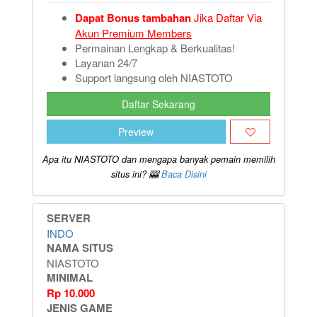
Dapat Bonus tambahan
Jika Daftar Via
Akun Premium Members
Permainan Lengkap & Berkualitas!
Layanan 24/7
Support langsung oleh NIASTOTO
Daftar Sekarang
Preview
Apa itu NIASTOTO dan mengapa banyak pemain memilih
situs ini? 🎰
Baca Disini
SERVER
INDO
NAMA SITUS
NIASTOTO
MINIMAL
Rp
10.000
JENIS GAME