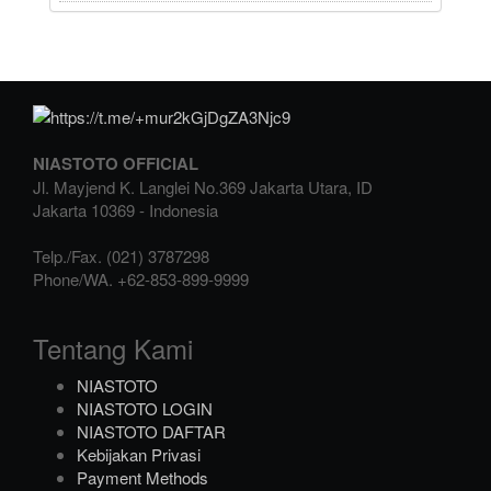
NIASTOTO OFFICIAL
Jl. Mayjend K. Langlei No.369 Jakarta Utara, ID
Jakarta
10369
-
Indonesia
Telp./Fax.
(021) 3787298
Phone/WA.
+62-853-899-9999
Tentang Kami
NIASTOTO
NIASTOTO LOGIN
NIASTOTO DAFTAR
Kebijakan Privasi
Payment Methods