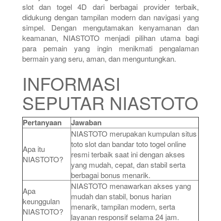
slot dan togel 4D dari berbagai provider terbaik,
didukung dengan tampilan modern dan navigasi yang
simpel. Dengan mengutamakan kenyamanan dan
keamanan, NIASTOTO menjadi pilihan utama bagi
para pemain yang ingin menikmati pengalaman
bermain yang seru, aman, dan menguntungkan.
INFORMASI
SEPUTAR NIASTOTO
Pertanyaan
Jawaban
NIASTOTO merupakan kumpulan situs
toto slot dan bandar toto togel online
Apa itu
resmi terbaik saat ini dengan akses
NIASTOTO?
yang mudah, cepat, dan stabil serta
berbagai bonus menarik.
NIASTOTO menawarkan akses yang
Apa
mudah dan stabil, bonus harian
keunggulan
menarik, tampilan modern, serta
NIASTOTO?
layanan responsif selama 24 jam.