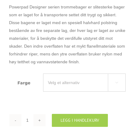
Powerpad Designer serien trommebager er slitesterke bager
som er laget for å transportere settet ditt trygt og sikkert.
Disse bagene er laget med en spesiell halvhard polstring
bestående av fire separate lag, der hver lag er laget av unike
materialer, for å beskytte det verdifulle utstyret ditt mot
skader. Den indre overflaten har et mykt flanellmateriale som
forhindrer riper, mens den ytre overflaten bruker nylon med
høy tetthet og vannavstøtende finish.
Farge

LEGG I HANDLEKURV
TAMA
POWERPAD