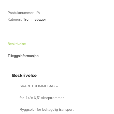
DESIGNER
TROMMEBAG
Produktnummer:
I/A
(SKARP)
Kategori:
Trommebager
MED
RYGGSELER
antall
Beskrivelse
Tilleggsinformasjon
Beskrivelse
SKARPTROMMEBAG –
for. 14″x 6,5″ skarptrommer
Ryggseler for behagelig transport