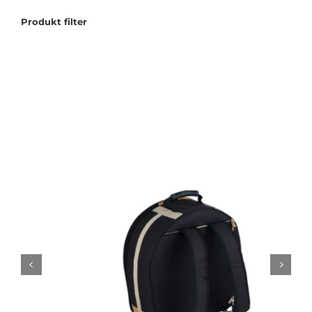
Produkt filter
Tilbudstorg
Til dirigenten
Instrumenter og tilbehør
Bager/ etuier
Noter
Stativer og lys
Diverse tilbehør