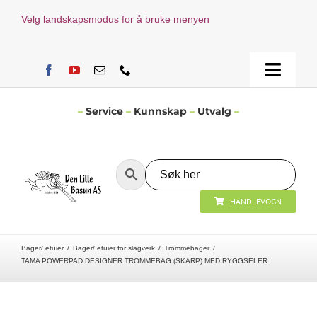
Skip
Velg landskapsmodus for å bruke menyen
to
content
Toggle
Naviga
Hjem
–
Service
–
Kunnskap
–
Utvalg
–
Verksted
HANDLEVOGN
Nyheter
Bager/ etuier
Bager/ etuier for slagverk
Trommebager
Åpningstider
TAMA POWERPAD DESIGNER TROMMEBAG (SKARP) MED RYGGSELER
Kontakt Oss