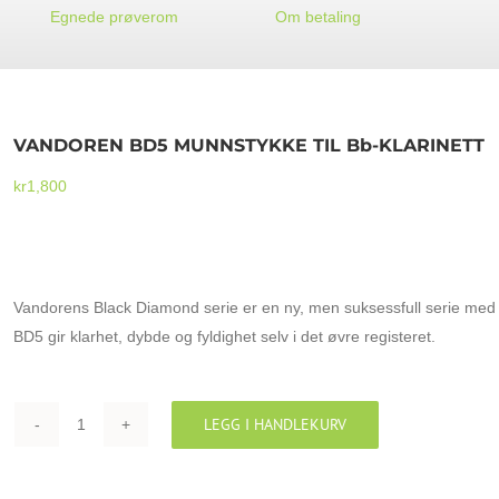
Egnede prøverom
Om betaling
VANDOREN BD5 MUNNSTYKKE TIL Bb-KLARINETT
kr
1,800
VANDOREN BD5 MUNNSTYKKE TIL Bb-KLARINETT
Vandorens Black Diamond serie er en ny, men suksessfull serie me
BD5 gir klarhet, dybde og fyldighet selv i det øvre registeret.
LEGG I HANDLEKURV
VANDOREN
BD5
MUNNSTYKKE