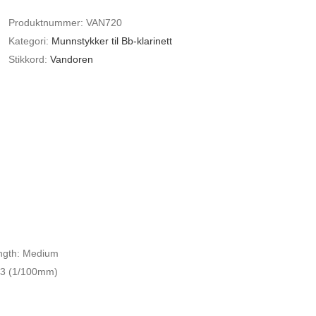
TIL
Produktnummer:
VAN720
Bb-
Kategori:
Munnstykker til Bb-klarinett
KLARINETT
Stikkord:
Vandoren
antall
5 MUNNSTYKKE TIL Bb-KLARINETT
ngth: Medium
13 (1/100mm)