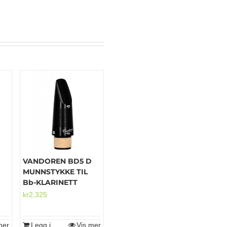
VANDOREN BD5 D
MUNNSTYKKE TIL
Bb-KLARINETT
kr
2,325
mer
Legg i
Vis mer