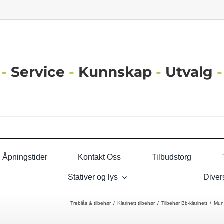
-
Service
-
Kunnskap
-
Utvalg
-
Åpningstider
Kontakt Oss
Tilbudstorg
Stativer og lys
Diver
Treblås & tilbehør
Klarinett tilbehør
Tilbehør Bb-klarinett
Munn