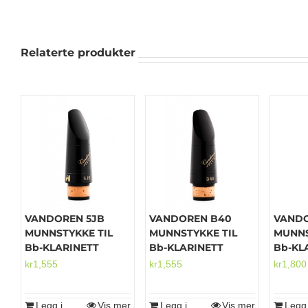
Relaterte produkter
VANDOREN 5JB
VANDOREN B40
VAND
MUNNSTYKKE TIL
MUNNSTYKKE TIL
MUNNS
Bb-KLARINETT
Bb-KLARINETT
Bb-KL
kr
1,555
kr
1,555
kr
1,800
Legg i
Vis mer
Legg i
Vis mer
Legg 