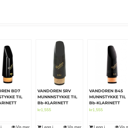
OREN BD7
VANDOREN 5RV
VANDOREN B45
TYKKE TIL
MUNNNSTYKKE TIL
MUNNSTYKKE TIL
ARINETT
Bb-KLARINETT
Bb-KLARINETT
kr
1,555
kr
1,555
i
Vis mer
Legg i
Vis mer
Legg i
Vis 